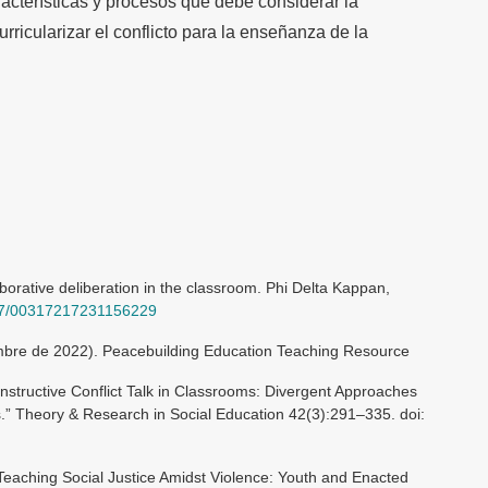
racterísticas y procesos que debe considerar la
rricularizar el conflicto para la enseñanza de la
aborative deliberation in the classroom. Phi Delta Kappan,
1177/00317217231156229
embre de 2022). Peacebuilding Education Teaching Resource
onstructive Conflict Talk in Classrooms: Divergent Approaches
.” Theory & Research in Social Education 42(3):291–335. doi:
“Teaching Social Justice Amidst Violence: Youth and Enacted