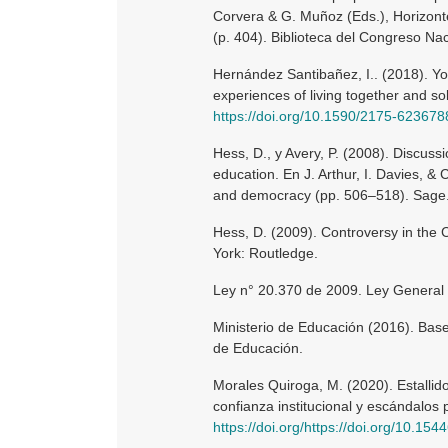
Corvera & G. Muñoz (Eds.), Horizont
(p. 404). Biblioteca del Congreso Nac
Hernández Santibañez, I.. (2018). You
experiences of living together and s
https://doi.org/10.1590/2175-623678
Hess, D., y Avery, P. (2008). Discuss
education. En J. Arthur, I. Davies, &
and democracy (pp. 506–518). Sage
Hess, D. (2009). Controversy in the
York: Routledge.
Ley n° 20.370 de 2009. Ley General
Ministerio de Educación (2016). Bases
de Educación.
Morales Quiroga, M. (2020). Estallido
confianza institucional y escándalos p
https://doi.org/https://doi.org/10.1