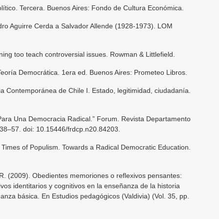
lítico. Tercera. Buenos Aires: Fondo de Cultura Económica.
edro Aguirre Cerda a Salvador Allende (1928-1973). LOM
ning too teach controversial issues. Rowman & Littlefield.
Teoría Democrática. 1era ed. Buenos Aires: Prometeo Libros.
oria Contemporánea de Chile I. Estado, legitimidad, ciudadanía.
a Para Una Democracia Radical.” Forum. Revista Departamento
138–57. doi: 10.15446/frdcp.n20.84203.
 in Times of Populism. Towards a Radical Democratic Education.
, R. (2009). Obedientes memoriones o reflexivos pensantes:
vos identitarios y cognitivos en la enseñanza de la historia
anza básica. En Estudios pedagógicos (Valdivia) (Vol. 35, pp.