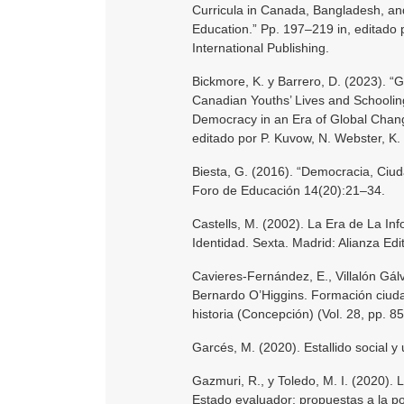
Curricula in Canada, Bangladesh, an
Education.” Pp. 197–219 in, editado 
International Publishing.
Bickmore, K. y Barrero, D. (2023). “
Canadian Youths’ Lives and Schooling
Democracy in an Era of Global Change
editado por P. Kuvow, N. Webster, K.
Biesta, G. (2016). “Democracia, Ciud
Foro de Educación 14(20):21–34.
Castells, M. (2002). La Era de La In
Identidad. Sexta. Madrid: Alianza Edit
Cavieres-Fernández, E., Villalón Gál
Bernardo O’Higgins. Formación ciudad
historia (Concepción) (Vol. 28, pp. 8
Garcés, M. (2020). Estallido social 
Gazmuri, R., y Toledo, M. I. (2020).
Estado evaluador: propuestas a la po