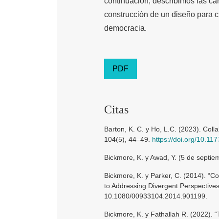
continuación, describimos las ca
construcción de un diseño para cu
democracia.
PDF
Citas
Barton, K. C. y Ho, L.C. (2023). Coll
104(5), 44–49.
https://doi.org/10.
Bickmore, K. y Awad, Y. (5 de septi
Bickmore, K. y Parker, C. (2014). “C
to Addressing Divergent Perspectives
10.1080/00933104.2014.901199.
Bickmore, K. y Fathallah R. (2022). 