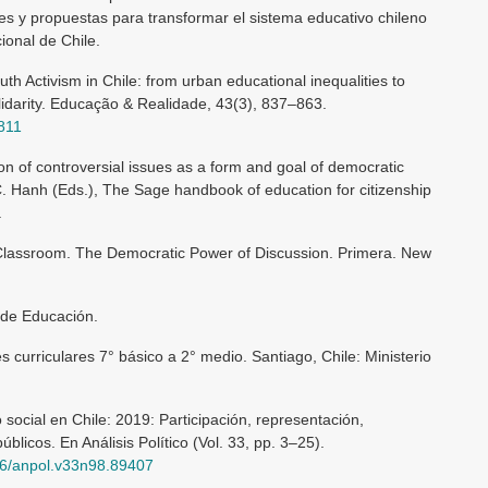
es y propuestas para transformar el sistema educativo chileno
ional de Chile.
th Activism in Chile: from urban educational inequalities to
olidarity. Educação & Realidade, 43(3), 837–863.
811
ion of controversial issues as a form and goal of democratic
 C. Hanh (Eds.), The Sage handbook of education for citizenship
.
 Classroom. The Democratic Power of Discussion. Primera. New
 de Educación.
 curriculares 7° básico a 2° medio. Santiago, Chile: Ministerio
 social en Chile: 2019: Participación, representación,
úblicos. En Análisis Político (Vol. 33, pp. 3–25).
5446/anpol.v33n98.89407