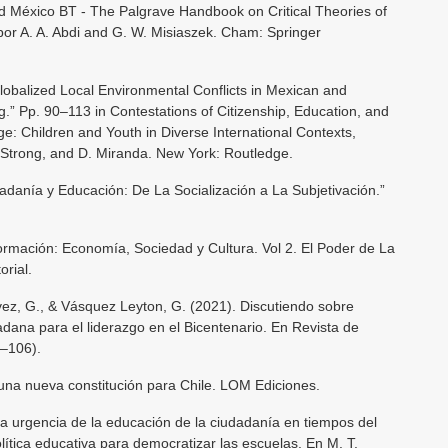
d México BT - The Palgrave Handbook on Critical Theories of
por A. A. Abdi and G. W. Misiaszek. Cham: Springer
Globalized Local Environmental Conflicts in Mexican and
.” Pp. 90–113 in Contestations of Citizenship, Education, and
: Children and Youth in Diverse International Contexts,
 Strong, and D. Miranda. New York: Routledge.
adanía y Educación: De La Socialización a La Subjetivación.”
formación: Economía, Sociedad y Cultura. Vol 2. El Poder de La
orial.
vez, G., & Vásquez Leyton, G. (2021). Discutiendo sobre
ana para el liderazgo en el Bicentenario. En Revista de
5–106).
y una nueva constitución para Chile. LOM Ediciones.
 La urgencia de la educación de la ciudadanía en tiempos del
lítica educativa para democratizar las escuelas. En M. T.