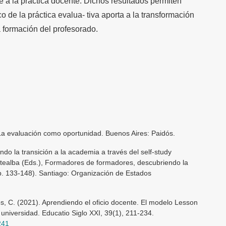
 a la práctica docente. Dichos resultados permiten
co de la práctica evalua- tiva aporta a la transformación
a formación del profesorado.
. La evaluación como oportunidad. Buenos Aires: Paidós.
rando la transición a la academia a través del self-study
ntealba (Eds.), Formadores de formadores, descubriendo la
pp. 133-148). Santiago: Organización de Estados
os, C. (2021). Aprendiendo el oficio docente. El modelo Lesson
 universidad. Educatio Siglo XXI, 39(1), 211-234.
241