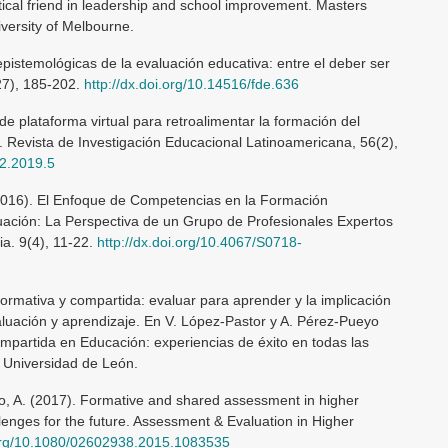
itical friend in leadership and school improvement. Masters
versity of Melbourne.
pistemológicas de la evaluación educativa: entre el deber ser
(27), 185-202.
http://dx.doi.org/10.14516/fde.636
 de plataforma virtual para retroalimentar la formación del
 Revista de Investigación Educacional Latinoamericana, 56(2),
.2.2019.5
(2016). El Enfoque de Competencias en la Formación
luación: La Perspectiva de un Grupo de Profesionales Expertos
a. 9(4), 11-22.
http://dx.doi.org/10.4067/S0718-
formativa y compartida: evaluar para aprender y la implicación
luación y aprendizaje. En V. López-Pastor y A. Pérez-Pueyo
mpartida en Educación: experiencias de éxito en todas las
: Universidad de León.
o, A. (2017). Formative and shared assessment in higher
enges for the future. Assessment & Evaluation in Higher
.org/10.1080/02602938.2015.1083535