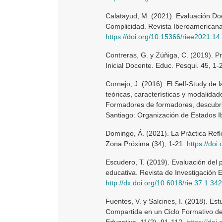
Calatayud, M. (2021). Evaluación Do
Complicidad. Revista Iberoamericana
https://doi.org/10.15366/riee2021.14
Contreras, G. y Zúñiga, C. (2019). P
Inicial Docente. Educ. Pesqui. 45, 1-
Cornejo, J. (2016). El Self-Study de 
teóricas, características y modalida
Formadores de formadores, descubrien
Santiago: Organización de Estados 
Domingo, Á. (2021). La Práctica Refl
Zona Próxima (34), 1-21.
https://doi
Escudero, T. (2019). Evaluación del 
educativa. Revista de Investigación E
http://dx.doi.org/10.6018/rie.37.1.34
Fuentes, V. y Salcines, I. (2018). E
Compartida en un Ciclo Formativo de
Educativa, 11(2), 91-112.
https://doi