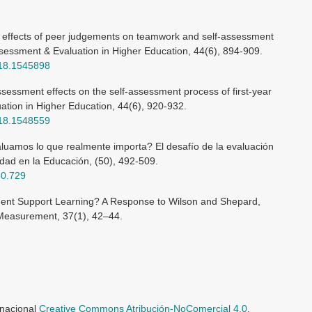
e effects of peer judgements on teamwork and self-assessment
Assessment & Evaluation in Higher Education, 44(6), 894-909.
018.1545898
ssessment effects on the self-assessment process of first-year
tion in Higher Education, 44(6), 920-932.
018.1548559
valuamos lo que realmente importa? El desafío de la evaluación
idad en la Educación, (50), 492-509.
50.729
ent Support Learning? A Response to Wilson and Shepard,
 Measurement, 37(1), 42–44.
rnacional
Creative Commons Atribución-NoComercial 4.0
.