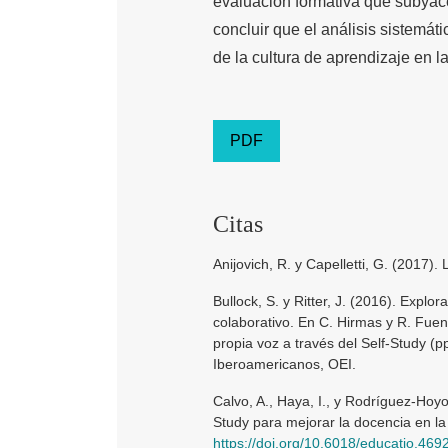
evaluación formativa que subyace
concluir que el análisis sistemáti
de la cultura de aprendizaje en l
PDF
Citas
Anijovich, R. y Capelletti, G. (2017)
Bullock, S. y Ritter, J. (2016). Explo
colaborativo. En C. Hirmas y R. Fue
propia voz a través del Self-Study (
Iberoamericanos, OEI.
Calvo, A., Haya, I., y Rodríguez-Hoy
Study para mejorar la docencia en la
https://doi.org/10.6018/educatio.469