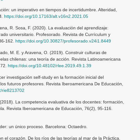
ción: un imperativo en tiempos de incertidumbre. Alteridad,
4.
https://doi.org/10.17163/alt.v16n2.2021.05
ena, R. Sosa, F. (2020). La evaluación del aprendizaje:
rado universitario. Profesorado. Revista de Currículum y
136-162.
https://doi.org/10.30827/profesorado.v24i1.8449
llado, M. E. y Aravena, O. (2019). Construir culturas de
elas chilenas: una teoría de acción. Revista Latinoamericana
272.
https://doi.org/10.48102/rlee.2019.49.1.39
cer investigación self-study en la formación inicial del
 los futuros profesores. Revista Iberoamericana De Educación,
62/rie8213702
(2018). La competencia evaluativa de los docentes: formación,
ula. Revista Iberoamericana de Educación, 76(2), 95-116.
der: un único proceso. Barcelona: Octaedro.
 el corazón. De los ríos de las teorías al mar de la Práctica.