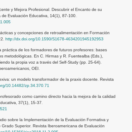
cente y Mejora Profesional. Descubrir el Encanto de su
 de Evaluación Educativa, 14(1), 87-100.
.1.005
rácticas y concepciones de retroalimentación en Formación
22.
http://dx.doi.org/10.1590/S1678-4634201945192953
la práctica de los formadores de futuros profesores: bases
des metodológicas. En C. Hirmas y R. Fuentealba (Eds.),
do la propia voz a través del Self-Study (pp. 25-64).
Iberoamericanos, OEI.
exiva: un modelo transformador de la praxis docente. Revista
.org/10.14482/zp.34.370.71
profesorado como camino directo hacia la mejora de la calidad
ducativa, 37(1), 15-37.
2521
studio sobre la Implementación de la Evaluación Formativa y
 Grado Superior. Revista Iberoamericana de Evaluación
.org/10.15366/riee2018.11.2.005