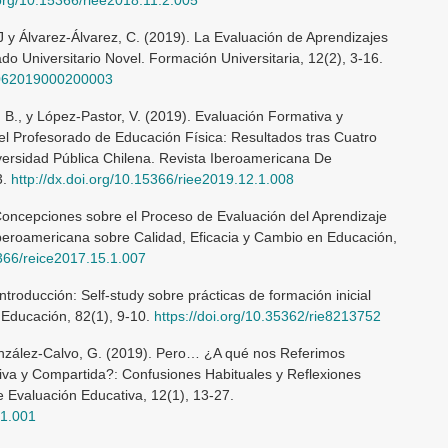
 J y Álvarez-Álvarez, C. (2019). La Evaluación de Aprendizajes
do Universitario Novel. Formación Universitaria, 12(2), 3-16.
50062019000200003
r, B., y López-Pastor, V. (2019). Evaluación Formativa y
el Profesorado de Educación Física: Resultados tras Cuatro
ersidad Pública Chilena. Revista Iberoamericana De
3.
http://dx.doi.org/10.15366/riee2019.12.1.008
s Concepciones sobre el Proceso de Evaluación del Aprendizaje
Iberoamericana sobre Calidad, Eficacia y Cambio en Educación,
5366/reice2017.15.1.007
ntroducción: Self-study sobre prácticas de formación inicial
Educación, 82(1), 9-10.
https://doi.org/10.35362/rie8213752
onzález-Calvo, G. (2019). Pero… ¿A qué nos Referimos
va y Compartida?: Confusiones Habituales y Reflexiones
 Evaluación Educativa, 12(1), 13-27.
.1.001