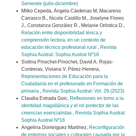
Semestre (julio-diciembre)
Milko Cepeda, Àngela Càrdenas M, Macarena
Carrasco B., Nicole Castillo M., Joselyne Flores
J., Constanza Gonzàlez R., Melanie Oròstica D.,
Relación entre disponibilidad léxica y
comprensión lectora, en un contexto de
educación técnico profesional rural
,
Revista
Sophia Austral: Sophia Austral Nº18
Sixtina Pinochet-Pinochet, David A. Rojas-
Contreras, Viviana V. Pérez-Herrera,
Representaciones de Educación para la
Ciudadanía en el profesorado en Formación de
primaria
,
Revista Sophia Austral: Vol. 29 (2023)
Claudia Estrada Goic,
Reflexiones en torno a la
identidad magallánica y el rol protector de las
creencias esencialistas
,
Revista Sophia Austral:
Sophia Austral Nº16
Angelina Dominguez Martínez,
Reconfiguración
de entornos sociales y culturales causada por la