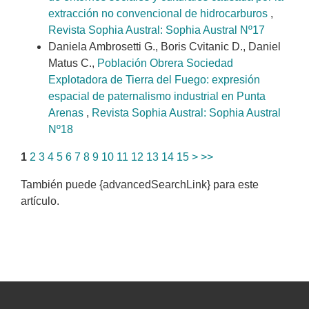
extracción no convencional de hidrocarburos
,
Revista Sophia Austral: Sophia Austral Nº17
Daniela Ambrosetti G., Boris Cvitanic D., Daniel
Matus C.,
Población Obrera Sociedad
Explotadora de Tierra del Fuego: expresión
espacial de paternalismo industrial en Punta
Arenas
,
Revista Sophia Austral: Sophia Austral
Nº18
1
2
3
4
5
6
7
8
9
10
11
12
13
14
15
>
>>
También puede {advancedSearchLink} para este
artículo.