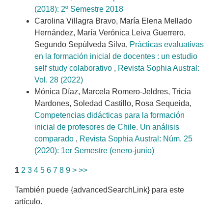
(2018): 2º Semestre 2018
Carolina Villagra Bravo, María Elena Mellado
Hernández, María Verónica Leiva Guerrero,
Segundo Sepúlveda Silva,
Prácticas evaluativas
en la formación inicial de docentes : un estudio
self study colaborativo
,
Revista Sophia Austral:
Vol. 28 (2022)
Mónica Díaz, Marcela Romero-Jeldres, Tricia
Mardones, Soledad Castillo, Rosa Sequeida,
Competencias didácticas para la formación
inicial de profesores de Chile. Un análisis
comparado
,
Revista Sophia Austral: Núm. 25
(2020): 1er Semestre (enero-junio)
1
2
3
4
5
6
7
8
9
>
>>
También puede {advancedSearchLink} para este
artículo.