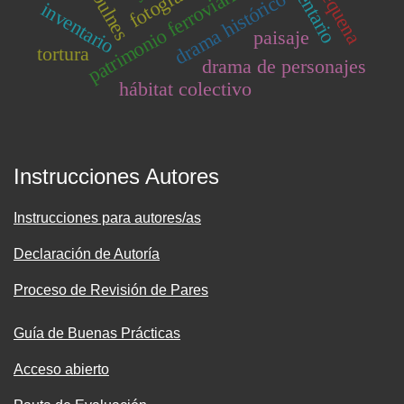
fotografía
patrimonio ferroviario
drama histórico
inventario
paisaje
tortura
drama de personajes
hábitat colectivo
Instrucciones Autores
Instrucciones para autores/as
Declaración de Autoría
Proceso de Revisión de Pares
Guía de Buenas Prácticas
Acceso abierto