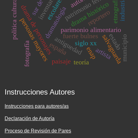
patrimonio ferroviario
sur de chile
inventario
escolares
etnografía
política cultural
industria
drama histórico
drama de personajes
dramatología
reportero
personas mayores
parimonio alimentario
fuerte bulnes
estado
salvaguarda
municipio
antiguedad
siglo xx
fotografía
españa
enap
artista
paisaje
teoría
Instrucciones Autores
Instrucciones para autores/as
Declaración de Autoría
Proceso de Revisión de Pares