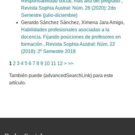
Responsabilidad social, más allá del pregrado
,
Revista Sophia Austral: Núm. 26 (2020): 2do
Semestre (julio-diciembre)
Gerardo Sánchez Sánchez, Ximena Jara Amigo,
Habilidades profesionales asociadas a la
docencia. Fijando posiciones de profesores en
formación
,
Revista Sophia Austral: Núm. 22
(2018): 2º Semestre 2018
1
2
3
4
5
6
7
8
9
10
11
12
>
>>
También puede {advancedSearchLink} para este
artículo.