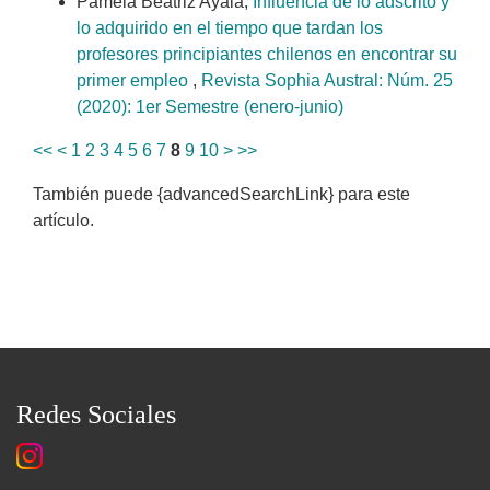
Pamela Beatriz Ayala,
Influencia de lo adscrito y
lo adquirido en el tiempo que tardan los
profesores principiantes chilenos en encontrar su
primer empleo
,
Revista Sophia Austral: Núm. 25
(2020): 1er Semestre (enero-junio)
<<
<
1
2
3
4
5
6
7
8
9
10
>
>>
También puede {advancedSearchLink} para este
artículo.
Redes Sociales