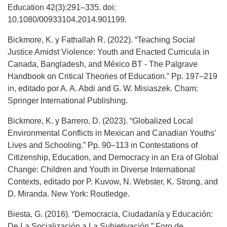
Education 42(3):291–335. doi:
10.1080/00933104.2014.901199.
Bickmore, K. y Fathallah R. (2022). “Teaching Social
Justice Amidst Violence: Youth and Enacted Curricula in
Canada, Bangladesh, and México BT - The Palgrave
Handbook on Critical Theories of Education.” Pp. 197–219
in, editado por A. A. Abdi and G. W. Misiaszek. Cham:
Springer International Publishing.
Bickmore, K. y Barrero, D. (2023). “Globalized Local
Environmental Conflicts in Mexican and Canadian Youths’
Lives and Schooling.” Pp. 90–113 in Contestations of
Citizenship, Education, and Democracy in an Era of Global
Change: Children and Youth in Diverse International
Contexts, editado por P. Kuvow, N. Webster, K. Strong, and
D. Miranda. New York: Routledge.
Biesta, G. (2016). “Democracia, Ciudadanía y Educación:
De La Socialización a La Subjetivación.” Foro de