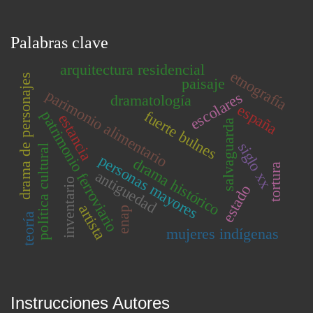
Palabras clave
arquitectura residencial
etnografía
drama de personajes
paisaje
parimonio alimentario
escolares
dramatología
españa
fuerte bulnes
patrimonio ferroviario
estancia
salvaguarda
siglo xx
política cultural
personas mayores
drama histórico
tortura
antiguedad
inventario
estado
artista
enap
teoría
mujeres indígenas
Instrucciones Autores