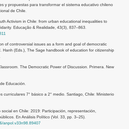
es y propuestas para transformar el sistema educativo chileno
ional de Chile.
th Activism in Chile: from urban educational inequalities to
olidarity. Educação & Realidade, 43(3), 837–863.
811
ion of controversial issues as a form and goal of democratic
 C. Hanh (Eds.), The Sage handbook of education for citizenship
.
 Classroom. The Democratic Power of Discussion. Primera. New
 de Educación.
 curriculares 7° básico a 2° medio. Santiago, Chile: Ministerio
 social en Chile: 2019: Participación, representación,
úblicos. En Análisis Político (Vol. 33, pp. 3–25).
5446/anpol.v33n98.89407