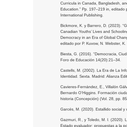
Curricula in Canada, Bangladesh, an
Education.” Pp. 197–219 in, editado 
International Publishing.
Bickmore, K. y Barrero, D. (2023). “
Canadian Youths’ Lives and Schooling
Democracy in an Era of Global Change
editado por P. Kuvow, N. Webster, K.
Biesta, G. (2016). “Democracia, Ciud
Foro de Educación 14(20):21–34.
Castells, M. (2002). La Era de La In
Identidad. Sexta. Madrid: Alianza Edit
Cavieres-Fernández, E., Villalón Gál
Bernardo O’Higgins. Formación ciudad
historia (Concepción) (Vol. 28, pp. 8
Garcés, M. (2020). Estallido social 
Gazmuri, R., y Toledo, M. I. (2020).
Estado evaluador: propuestas a la po