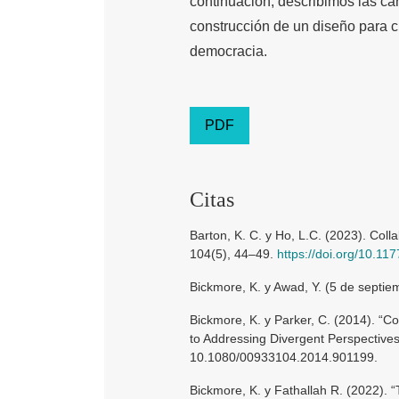
continuación, describimos las ca
construcción de un diseño para cu
democracia.
PDF
Citas
Barton, K. C. y Ho, L.C. (2023). Coll
104(5), 44–49.
https://doi.org/10.
Bickmore, K. y Awad, Y. (5 de septi
Bickmore, K. y Parker, C. (2014). “C
to Addressing Divergent Perspectives
10.1080/00933104.2014.901199.
Bickmore, K. y Fathallah R. (2022). 