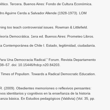
lítico. Tercera. Buenos Aires: Fondo de Cultura Económica.
edro Aguirre Cerda a Salvador Allende (1928-1973). LOM
ning too teach controversial issues. Rowman & Littlefield.
Teoría Democrática. 1era ed. Buenos Aires: Prometeo Libros.
oria Contemporánea de Chile I. Estado, legitimidad, ciudadanía.
a Para Una Democracia Radical.” Forum. Revista Departamento
138–57. doi: 10.15446/frdcp.n20.84203.
 in Times of Populism. Towards a Radical Democratic Education.
, R. (2009). Obedientes memoriones o reflexivos pensantes:
vos identitarios y cognitivos en la enseñanza de la historia
anza básica. En Estudios pedagógicos (Valdivia) (Vol. 35, pp.