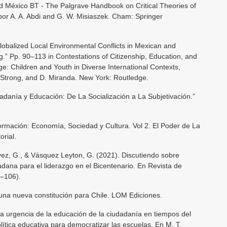
d México BT - The Palgrave Handbook on Critical Theories of
por A. A. Abdi and G. W. Misiaszek. Cham: Springer
Globalized Local Environmental Conflicts in Mexican and
.” Pp. 90–113 in Contestations of Citizenship, Education, and
: Children and Youth in Diverse International Contexts,
 Strong, and D. Miranda. New York: Routledge.
adanía y Educación: De La Socialización a La Subjetivación.”
formación: Economía, Sociedad y Cultura. Vol 2. El Poder de La
orial.
vez, G., & Vásquez Leyton, G. (2021). Discutiendo sobre
ana para el liderazgo en el Bicentenario. En Revista de
5–106).
y una nueva constitución para Chile. LOM Ediciones.
 La urgencia de la educación de la ciudadanía en tiempos del
lítica educativa para democratizar las escuelas. En M. T.