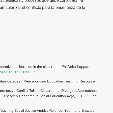
racterísticas y procesos que debe considerar la
rricularizar el conflicto para la enseñanza de la
aborative deliberation in the classroom. Phi Delta Kappan,
1177/00317217231156229
embre de 2022). Peacebuilding Education Teaching Resource
onstructive Conflict Talk in Classrooms: Divergent Approaches
.” Theory & Research in Social Education 42(3):291–335. doi:
“Teaching Social Justice Amidst Violence: Youth and Enacted