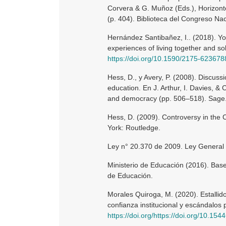
Corvera & G. Muñoz (Eds.), Horizont
(p. 404). Biblioteca del Congreso Nac
Hernández Santibañez, I.. (2018). You
experiences of living together and s
https://doi.org/10.1590/2175-623678
Hess, D., y Avery, P. (2008). Discuss
education. En J. Arthur, I. Davies, &
and democracy (pp. 506–518). Sage
Hess, D. (2009). Controversy in the
York: Routledge.
Ley n° 20.370 de 2009. Ley General
Ministerio de Educación (2016). Bases
de Educación.
Morales Quiroga, M. (2020). Estallido
confianza institucional y escándalos p
https://doi.org/https://doi.org/10.1