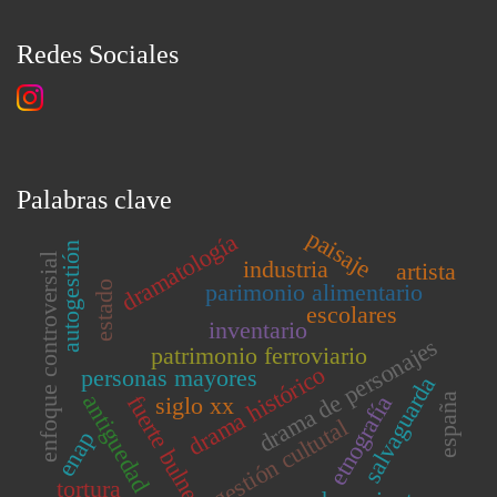
Redes Sociales
Palabras clave
paisaje
dramatología
autogestión
enfoque controversial
industria
artista
estado
parimonio alimentario
escolares
inventario
drama de personajes
patrimonio ferroviario
drama histórico
personas mayores
salvaguarda
antiguedad
fuerte bulnes
españa
etnografía
siglo xx
gestión cultutal
enap
tortura