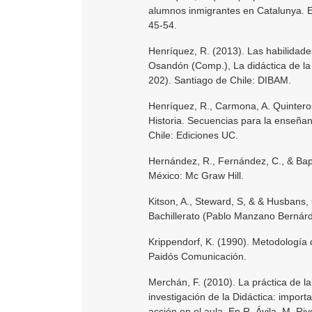
alumnos inmigrantes en Catalunya. En
45-54.
Henríquez, R. (2013). Las habilidade
Osandón (Comp.), La didáctica de la
202). Santiago de Chile: DIBAM.
Henríquez, R., Carmona, A. Quinteros
Historia. Secuencias para la enseñan
Chile: Ediciones UC.
Hernández, R., Fernández, C., & Bapti
México: Mc Graw Hill.
Kitson, A., Steward, S, & & Husbans, 
Bachillerato (Pablo Manzano Bernárd
Krippendorf, K. (1990). Metodología 
Paidós Comunicación.
Merchán, F. (2010). La práctica de l
investigación de la Didáctica: import
acción en el aula. En R. Ávila, M. R