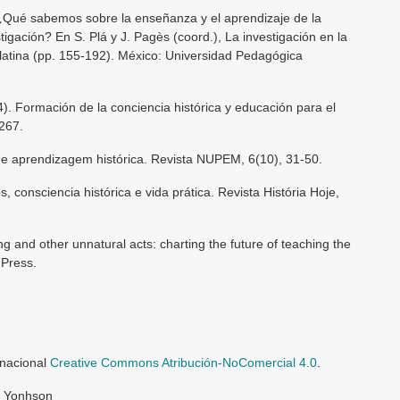
. ¿Qué sabemos sobre la enseñanza y el aprendizaje de la
igación? En S. Plá y J. Pagès (coord.), La investigación en la
latina (pp. 155-192). México: Universidad Pedagógica
4). Formación de la conciencia histórica y educación para el
-267.
a e aprendizagem histórica. Revista NUPEM, 6(10), 31-50.
, consciencia histórica e vida prática. Revista História Hoje,
ng and other unnatural acts: charting the future of teaching the
 Press.
rnacional
Creative Commons Atribución-NoComercial 4.0
.
o Yonhson