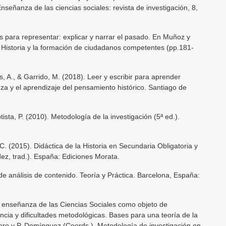
señanza de las ciencias sociales: revista de investigación, 8,
s para representar: explicar y narrar el pasado. En Muñoz y
 Historia y la formación de ciudadanos competentes (pp.181-
, A., & Garrido, M. (2018). Leer y escribir para aprender
za y el aprendizaje del pensamiento histórico. Santiago de
sta, P. (2010). Metodología de la investigación (5ª ed.).
C. (2015). Didáctica de la Historia en Secundaria Obligatoria y
ez, trad.). España: Ediciones Morata.
de análisis de contenido. Teoría y Práctica. Barcelona, España:
a enseñanza de las Ciencias Sociales como objeto de
ancia y dificultades metodológicas. Bases para una teoría de la
ivero y P. Domínguez (Coords.), Metodología de investigación en