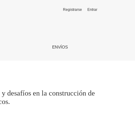
Registrarse
Entrar
de narrativas históricas con fragmentos autobiográficos.
ENVÍOS
 y desafíos en la construcción de
cos.