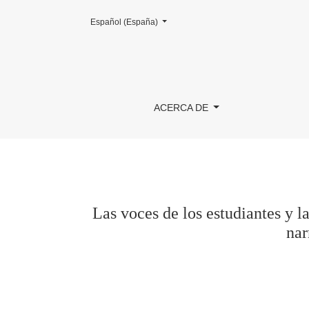
Cambiar el idioma. El actual es:
Español (España)
Las voces de los estudiantes y la educación hi
ACERCA DE
Las voces de los estudiantes y l
nar