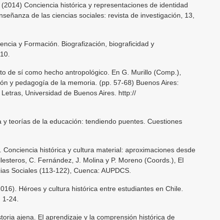
V. (2014) Conciencia histórica y representaciones de identidad
nseñanza de las ciencias sociales: revista de investigación, 13,
ncia y Formación. Biografización, biograficidad y
710.
to de sí como hecho antropológico. En G. Murillo (Comp.),
ión y pedagogía de la memoria. (pp. 57-68) Buenos Aires:
y Letras, Universidad de Buenos Aires. http://
da y teorías de la educación: tendiendo puentes. Cuestiones
. Conciencia histórica y cultura material: aproximaciones desde
llesteros, C. Fernández, J. Molina y P. Moreno (Coords.), El
ncias Sociales (113-122), Cuenca: AUPDCS.
2016). Héroes y cultura histórica entre estudiantes en Chile.
, 1-24.
toria ajena. El aprendizaje y la comprensión histórica de