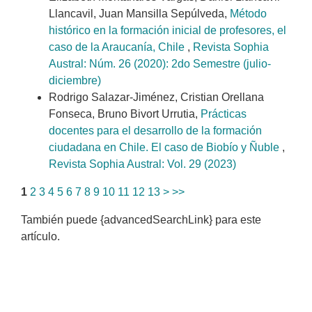
Llancavil, Juan Mansilla Sepúlveda,
Método
histórico en la formación inicial de profesores, el
caso de la Araucanía, Chile
,
Revista Sophia
Austral: Núm. 26 (2020): 2do Semestre (julio-
diciembre)
Rodrigo Salazar-Jiménez, Cristian Orellana
Fonseca, Bruno Bivort Urrutia,
Prácticas
docentes para el desarrollo de la formación
ciudadana en Chile. El caso de Biobío y Ñuble
,
Revista Sophia Austral: Vol. 29 (2023)
1
2
3
4
5
6
7
8
9
10
11
12
13
>
>>
También puede {advancedSearchLink} para este
artículo.