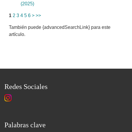
(2025)
1
2
3
4
5
6
>
>>
También puede {advancedSearchLink} para este
artículo.
Redes Sociales
Palabras clave