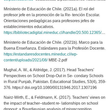
Ministerio de Educación de Chile. (2021a). El rol del
profesor jefe en la promoción de la Re- tención Escolar.
Orientaciones pedagógicas para profesores jefes de
establecimientos educativos.
https://bibliotecadigital.mineduc.cl/handle/20.500.12365/18901
Ministerio de Educación de Chile. (2021b). Marco para la
Buena Enseñanza. Estándares para la Profesión Docente.
https://estandaresdocentes.mineduc.cl/wp-
content/uploads/2021/08/
MBE-2.pdf
Mughal, A. W., & Aldridge, J. (2017). Head Teachers’
Perspectives on School Drop-Out in Se- condary Schools
in Rural Punjab, Pakistan. Educational Studies, 53(4), 359-
376. https:// doi.org/10.1080/00131946.2017.1307196
Nairz-Wirth, E., & Feldmann, K. (2017). Teachers’ views on
the impact of teacher–student re- lationships on school
dropout: a Bourdieusian analysis of misrecognition.