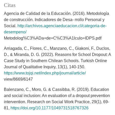
Citas
Agencia de Calidad de la Educación. (2016). Metodología
de construcción. Indicadores de Desa- rrollo Personal y
Social.
http://archivos.agenciaeducacion.cl/categoria-de-
desempeno/
Metodolog%C3%ADa+de+C%C3%A1lculo+IDPS.pdf
Arriagada, C., Flores, C., Manzano, C., Giakoni, F., Duclos,
D., & Miranda, D. G. (2022). Reasons for School Dropout: A
Case Study in Southern Chilean Schools. Turkish Online
Journal of Qualitative Inquiry, 13(1), 140-150.
https://www.tojqi.net/index.php/journal/article/
view/8669/6147
Balenzano, C., Moro, G. & Cassibba, R. (2019). Education
and social inclusion: An evaluation of a dropout prevention
intervention. Research on Social Work Practice, 29(1), 69-
81,
https://doi.org/10.1177/1049731518767326