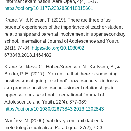
informant examination. Aera Open, 4(4), 1-17.
https://doi.org/10.1177/2332858418815661
Krane, V., & Klevan, T. (2019). There are three of us:
parents’ experiences of the importance of teacher-student
relationships and parental involvement in upper secondary
school. International Journal of Adolescence and Youth,
24(1), 74-84.
https://doi.org/10.1080/02
673843.2018.1464482
Krane, V., Ness, O., Holter-Sorensen, N., Karlsson, B., &
Binder, P. E. (2017). ‘You notice that there is something
positive about going to school’: how teachers’ kindness
can promote positive teacher–student relationships in
upper secondary school. International Journal of
Adolescence and Youth, 22(4), 377-389.
https://doi.org/10.1080/02673843.2016.1202843
Martínez, M. (2006). Validez y confiabilidad en la
metodología cualitativa. Paradigma, 27(2), 7-33.