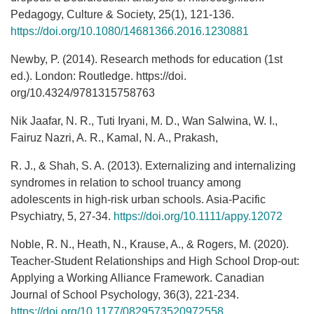
Pedagogy, Culture & Society, 25(1), 121-136.
https://doi.org/10.1080/14681366.2016.1230881
Newby, P. (2014). Research methods for education (1st
ed.). London: Routledge. https://doi.
org/10.4324/9781315758763
Nik Jaafar, N. R., Tuti Iryani, M. D., Wan Salwina, W. I.,
Fairuz Nazri, A. R., Kamal, N. A., Prakash,
R. J., & Shah, S. A. (2013). Externalizing and internalizing
syndromes in relation to school truancy among
adolescents in high-risk urban schools. Asia-Pacific
Psychiatry, 5, 27-34.
https://doi.org/10.1111/appy.12072
Noble, R. N., Heath, N., Krause, A., & Rogers, M. (2020).
Teacher-Student Relationships and High School Drop-out:
Applying a Working Alliance Framework. Canadian
Journal of School Psychology, 36(3), 221-234.
https://doi.org/10.1177/0829573520972558