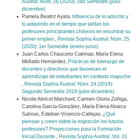
Austral: Núm. 26 (2020): 2do Semestre (julio-
diciembre)
Pamela Beatriz Ayala,
Influencia de lo adscrito y
lo adquirido en el tiempo que tardan los
profesores principiantes chilenos en encontrar su
primer empleo
,
Revista Sophia Austral: Núm. 25
(2020): 1er Semestre (enero-junio)
Juan Carlos Chaucono Catrinao, María Elena
Mellado Hernández,
Prácticas de liderazgo de
docentes y directivos que favorecen el
aprendizaje de estudiantes en contexto mapuche
,
Revista Sophia Austral: Núm. 24 (2019):
Segundo Semestre 2019 (julio-diciembre)
Nicole Abricot Marchant, Carmen Gloria Zúñiga,
Carolina García-González, María Elena Abarca
Salinas, Esteban Vicencio-Callejas,
¿Qué
piensan y creen sobre la migración los futuros
profesores? Proyecciones para la Formación
Inicial Docente
,
Revista Sophia Austral: Vol. 31