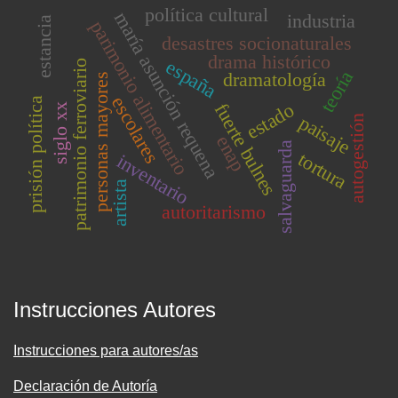
política cultural
maría asunción requena
industria
estancia
parimonio alimentario
desastres socionaturales
drama histórico
españa
patrimonio ferroviario
teoría
dramatología
personas mayores
escolares
prisión política
estado
fuerte bulnes
siglo xx
paisaje
autogestión
enap
salvaguarda
tortura
inventario
artista
autoritarismo
Instrucciones Autores
Instrucciones para autores/as
Declaración de Autoría