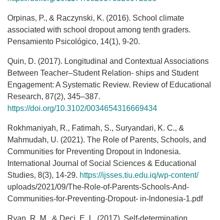
Orpinas, P., & Raczynski, K. (2016). School climate
associated with school dropout among tenth graders.
Pensamiento Psicológico, 14(1), 9-20.
Quin, D. (2017). Longitudinal and Contextual Associations
Between Teacher–Student Relation- ships and Student
Engagement: A Systematic Review. Review of Educational
Research, 87(2), 345–387.
https://doi.org/10.3102/0034654316669434
Rokhmaniyah, R., Fatimah, S., Suryandari, K. C., &
Mahmudah, U. (2021). The Role of Parents, Schools, and
Communities for Preventing Dropout in Indonesia.
International Journal of Social Sciences & Educational
Studies, 8(3), 14-29.
https://ijsses.tiu.edu.iq/wp-content/
uploads/2021/09/The-Role-of-Parents-Schools-And-
Communities-for-Preventing-Dropout- in-Indonesia-1.pdf
Ryan, R. M., & Deci, E. L. (2017). Self-determination