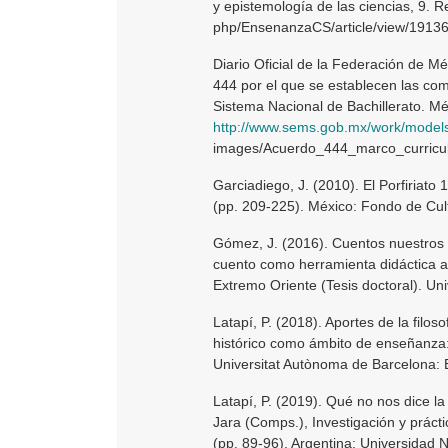
y epistemología de las ciencias, 9.
php/EnsenanzaCS/article/view/1913
Diario Oficial de la Federación de M
444 por el que se establecen las co
Sistema Nacional de Bachillerato. M
http://www.sems.gob.mx/work/model
images/Acuerdo_444_marco_curricu
Garciadiego, J. (2010). El Porfiriat
(pp. 209-225). México: Fondo de Cul
Gómez, J. (2016). Cuentos nuestros y
cuento como herramienta didáctica a
Extremo Oriente (Tesis doctoral). Uni
Latapí, P. (2018). Aportes de la filoso
histórico como ámbito de enseñanza:
Universitat Autònoma de Barcelona:
Latapí, P. (2019). Qué no nos dice la
Jara (Comps.), Investigación y prácti
(pp. 89-96). Argentina: Universidad