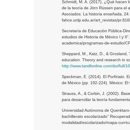
Schmidt, M. A. (2017), ¿Qué hacen l
de la teoría de Jörn Rüssen para el 
Asociados. La historia enseñada, 2
fahce.unlp.edu.ar/art_revistas/pr.816
Secretaría de Educación Pública-Dir
estudios de Historia de México I y I
academica/programas-de-estudio/CFB
Sheppard, M., Katz, D., & Grosland, 
education. Theory and research in so
http://www.tandfonline.com/doi/full
Speckman, E. (2014). El Porfiriato. E
de México (pp. 192-224). México: El
Strauss, A., & Corbin, J. (2002). Bas
para desarrollar la teoría fundament
Universidad Autónoma de Querétaro-E
bachillerato escolarizado” Recupera
modalidad/escolarizado/mapa-curricu