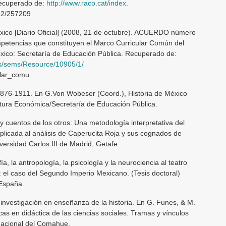
 Recuperado de:
http://www.raco.cat/index
.
62/257209
éxico [Diario Oficial] (2008, 21 de octubre). ACUERDO número
mpetencias que constituyen el Marco Curricular Común del
éxico: Secretaría de Educación Pública. Recuperado de:
s/sems/Resource/10905/1/
lar_comu
o 1876-1911. En G.Von Wobeser (Coord.), Historia de México
tura Económica/Secretaría de Educación Pública.
 cuentos de los otros: Una metodología interpretativa del
plicada al análisis de Caperucita Roja y sus cognados de
versidad Carlos III de Madrid, Getafe.
fía, la antropología, la psicología y la neurociencia al teatro
 el caso del Segundo Imperio Mexicano. (Tesis doctoral)
 España.
 investigación en enseñanza de la historia. En G. Funes, & M.
cas en didáctica de las ciencias sociales. Tramas y vínculos
 Nacional del Comahue.