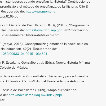
os historiadores cuando enseñan la Historia? Contribuciones
aprendizaje y el método de enseñanza de la Historia. Clío &
4. Recuperado de:
http://www.memoria
.
5/pr.8165.pdf
ección General de Bachillerato (DGB), (2018), “Programa de
I”. Recuperado de:
https://www.dgb.sep.gob
. mx/informacion-
/3er-semestre/Historia-deMexico-I.pdf
T. (mayo, 2015). Conceptualizing emotions in social studies
cial education, 42(2). Recuperado de:
/10.1080/00933104.2015.1034391
n P. Escalante Gonzalbo et al. (Eds.), Nueva Historia Mínima
 Colegio de México.
es de la investigación cualitativa. Técnicas y procedimientos
ada. Colombia: Cantus/Editorial Universidad de Antioquia.
scuela de Bachilleres (2009), “Mapa curricular del
do de:
http://bachilleres.uaq.mx/index.php/
lar