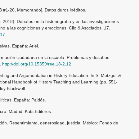
EB #1-20, Memorando]. Datos duros inéditos.
re 2018). Debates en la historiografía y en las investigaciones
rno a las cogniciones y emociones. Clio & Asociados, 17.
617
ivas. España: Ariel.
ormación ciudadana en la escuela: Problemas y desafíos.
).
http://doi.org/10.15359/ree.18-2.12
riting and Argumentation in History Education. In S. Metzger &
ational Handbook of History Teaching and Learning (pp. 551-
ey Blackwell.
íticas. España: Paidós.
cro. Madrid: Kats Editores.
dón. Resentimiento, generosidad, justicia. México: Fondo de