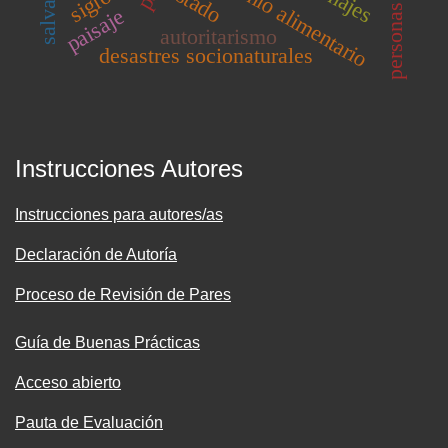
personas mayores
parimonio alimentario
estado
paisaje
autoritarismo
desastres socionaturales
Instrucciones Autores
Instrucciones para autores/as
Declaración de Autoría
Proceso de Revisión de Pares
Guía de Buenas Prácticas
Acceso abierto
Pauta de Evaluación