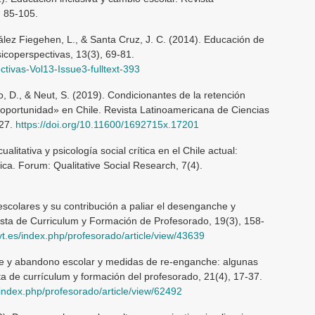
, 85-105.
zález Fiegehen, L., & Santa Cruz, J. C. (2014). Educación de
sicoperspectivas, 13(3), 69-81.
ctivas-Vol13-Issue3-fulltext-393
lo, D., & Neut, S. (2019). Condicionantes de la retención
 oportunidad» en Chile. Revista Latinoamericana de Ciencias
-27.
https://doi.org/10.11600/1692715x.17201
alitativa y psicología social crítica en el Chile actual:
ica. Forum: Qualitative Social Research, 7(4).
escolares y su contribución a paliar el desenganche y
sta de Curriculum y Formación de Profesorado, 19(3), 158-
cyt.es/index.php/profesorado/article/view/43639
e y abandono escolar y medidas de re-enganche: algunas
a de currículum y formación del profesorado, 21(4), 17-37.
s/index.php/profesorado/article/view/62492