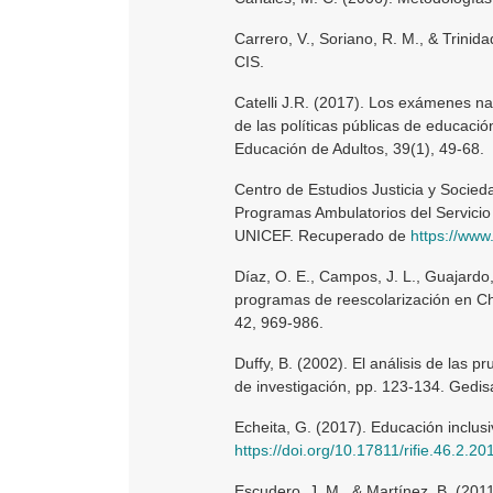
Carrero, V., Soriano, R. M., & Trinid
CIS.
Catelli J.R. (2017). Los exámenes nac
de las políticas públicas de educació
Educación de Adultos, 39(1), 49-68.
Centro de Estudios Justicia y Socieda
Programas Ambulatorios del Servicio 
UNICEF. Recuperado de
https://www
Díaz, O. E., Campos, J. L., Guajardo,
programas de reescolarización en Chi
42, 969-986.
Duffy, B. (2002). El análisis de las 
de investigación, pp. 123-134. Gedisa
Echeita, G. (2017). Educación inclusi
https://doi.org/10.17811/rifie.46.2.2
Escudero, J. M., & Martínez, B. (2011