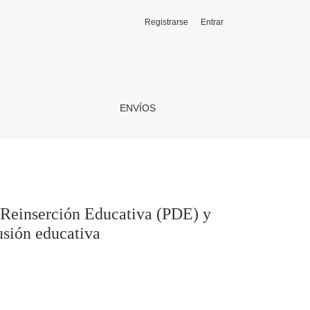
Registrarse
Entrar
 escuelas de Chile. Una mirada desde el reenganche y la exclu
ENVÍOS
n Reinserción Educativa (PDE) y
usión educativa