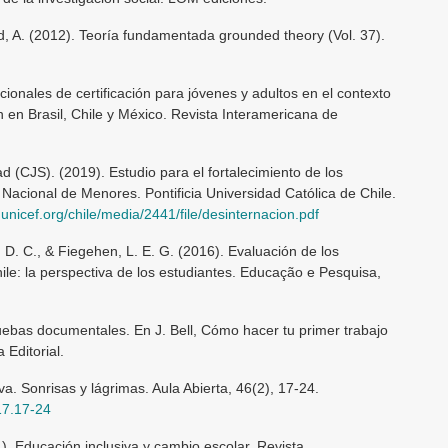
ad, A. (2012). Teoría fundamentada grounded theory (Vol. 37).
ionales de certificación para jóvenes y adultos en el contexto
n en Brasil, Chile y México. Revista Interamericana de
d (CJS). (2019). Estudio para el fortalecimiento de los
Nacional de Menores. Pontificia Universidad Católica de Chile.
.unicef.org/chile/media/2441/file/desinternacion.pdf
 D. C., & Fiegehen, L. E. G. (2016). Evaluación de los
le: la perspectiva de los estudiantes. Educação e Pesquisa,
pruebas documentales. En J. Bell, Cómo hacer tu primer trabajo
 Editorial.
va. Sonrisas y lágrimas. Aula Abierta, 46(2), 17-24.
017.17-24
). Educación inclusiva y cambio escolar. Revista