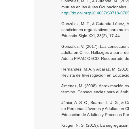
González, M. T., & Cutanda, M. (2020
mutuas en las Aulas Ocupacionales. 
http://dx.doi.org/10.4067/S0718-0
González, M. T., & Cutanda-López, M
condiciones organizativas para su imp
Educatio Siglo XXI, 38(2), 17-44.
González, V. (2017). Las consecuenc
adulta en Chile. Hallazgos a partir 
Adulta PIAAC-OECD. Recuperado d
Hernández, M.A. y Alcaraz, M. (2018
Revista de Investigación en Educació
Jiménez, M. (2008). Aproximación teór
término. Consecuencias para el ámbit
Júnior, A. S. C., Soares, L. J. G., & 
de Personas Jóvenes y Adultas en Ch
Educación de Adultos y Procesos For
Krüger, N. S. (2019). La segregació