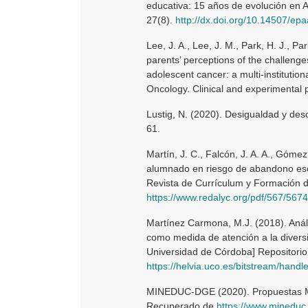
educativa: 15 años de evolución en Am
27(8).
http://dx.doi.org/10.14507/ep
Lee, J. A., Lee, J. M., Park, H. J., Pa
parents’ perceptions of the challeng
adolescent cancer: a multi-institutio
Oncology. Clinical and experimental p
Lustig, N. (2020). Desigualdad y des
61.
Martín, J. C., Falcón, J. A. A., Gómez
alumnado en riesgo de abandono esco
Revista de Currículum y Formación 
https://www.redalyc.org/pdf/567/567
Martínez Carmona, M.J. (2018). Análi
como medida de atención a la diversi
Universidad de Córdoba] Repositorio 
https://helvia.uco.es/bitstream/ha
MINEDUC-DGE (2020). Propuestas Mes
Recuperado de
https://www.mineduc.