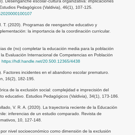
). Desenganche escolar-cultura organizativa: implicaciones
Estudios Pedagógicos (Valdivia), 46(1), 107-125.
7052020000100107
. T. (2020). Programas de reenganche educativo y
lementación: la importancia de la coordinación curricular.
ias de (no) completar la educación media para la población
de la Evaluación Internacional de Competencias en Población
e
https://hdl.handle.net/20.500.12365/4438
). Factores incidentes en el abandono escolar prematuro.
n, 16(2), 182-195.
ica de la exclusión social: complejidad e imprecisión del
o educativo. Estudios Pedagógicos (Valdivia), 34(1), 173-186.
Collado, V. R. A. (2020). La trayectoria reciente de la Educación
ile: inferencias de un estudio comparado. Revista de
mativos, 10, 127-148.
n por nivel socioeconómico como dimensión de la exclusión