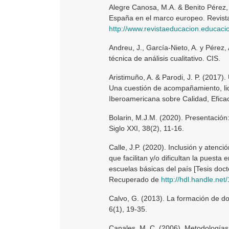
Alegre Canosa, M.A. & Benito Pérez,
España en el marco europeo. Revist
http://www.revistaeducacion.educac
Andreu, J., García-Nieto, A. y Pére
técnica de análisis cualitativo. CIS.
Aristimuño, A. & Parodi, J. P. (2017)
Una cuestión de acompañamiento, lid
Iberoamericana sobre Calidad, Efica
Bolarin, M.J.M. (2020). Presentación
Siglo XXI, 38(2), 11-16.
Calle, J.P. (2020). Inclusión y atenció
que facilitan y/o dificultan la puest
escuelas básicas del país [Tesis doct
Recuperado de
http://hdl.handle.ne
Calvo, G. (2013). La formación de do
6(1), 19-35.
Canales, M. C. (2006). Metodologías 