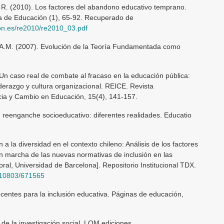
 R. (2010). Los factores del abandono educativo temprano.
a de Educación (1), 65-92. Recuperado de
ion.es/re2010/re2010_03.pdf
z, A.M. (2007). Evolución de la Teoría Fundamentada como
. Un caso real de combate al fracaso en la educación pública:
erazgo y cultura organizacional. REICE. Revista
cia y Cambio en Educación, 15(4), 141-157.
: reenganche socioeducativo: diferentes realidades. Educatio
n a la diversidad en el contexto chileno: Análisis de los factores
a en marcha de las nuevas normativas de inclusión en las
oral, Universidad de Barcelona]. Repositorio Institucional TDX.
t/10803/671565
centes para la inclusión educativa. Páginas de educación,
de la investigación social. LOM ediciones.