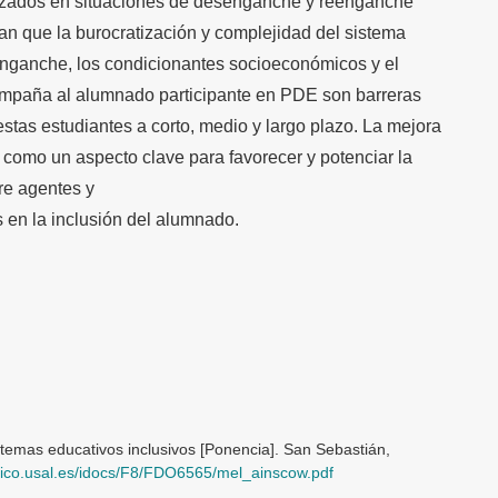
lizados en situaciones de desenganche y reenganche
an que la burocratización y complejidad del sistema
enganche, los condicionantes socioeconómicos y el
ompaña al alumnado participante en PDE son barreras
 estas estudiantes a corto, medio y largo plazo. La mejora
a como un aspecto clave para favorecer y potenciar la
re agentes y
 en la inclusión del alumnado.
stemas educativos inclusivos [Ponencia]. San Sebastián,
-inico.usal.es/idocs/F8/FDO6565/mel_ainscow.pdf