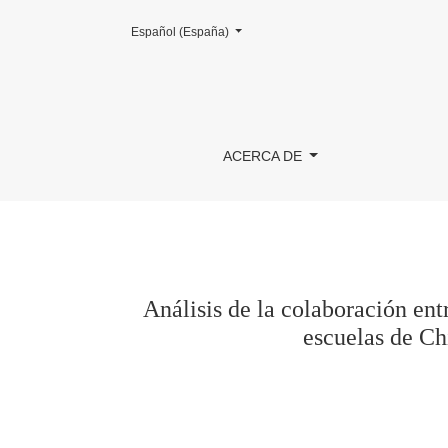
Cambiar el idioma. El actual es:
Español (España)
Análisis de la colaboración entre Programas 
ACERCA DE
Análisis de la colaboración en
escuelas de Ch