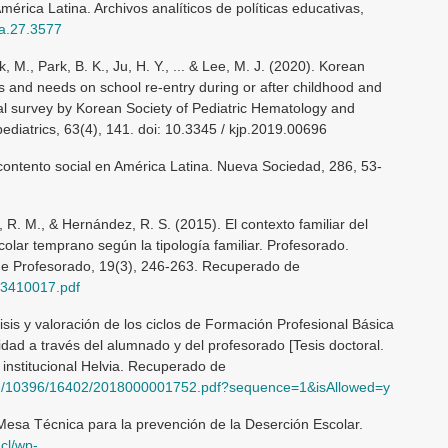
érica Latina. Archivos analíticos de políticas educativas,
aa.27.3577
rk, M., Park, B. K., Ju, H. Y., ... & Lee, M. J. (2020). Korean
es and needs on school re-entry during or after childhood and
nal survey by Korean Society of Pediatric Hematology and
ediatrics, 63(4), 141. doi: 10.3345 / kjp.2019.00696
contento social en América Latina. Nueva Sociedad, 286, 53-
, R. M., & Hernández, R. S. (2015). El contexto familiar del
lar temprano según la tipología familiar. Profesorado.
de Profesorado, 19(3), 246-263. Recuperado de
43410017.pdf
sis y valoración de los ciclos de Formación Profesional Básica
dad a través del alumnado y del profesorado [Tesis doctoral.
institucional Helvia. Recuperado de
ndle/10396/16402/2018000001752.pdf?sequence=1&isAllowed=y
a Técnica para la prevención de la Deserción Escolar.
cl/wp-