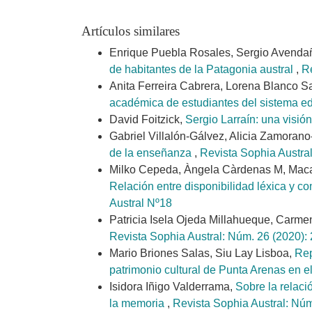
Artículos similares
Enrique Puebla Rosales, Sergio Avendañ
de habitantes de la Patagonia austral
,
Re
Anita Ferreira Cabrera, Lorena Blanco Sa
académica de estudiantes del sistema e
David Foitzick,
Sergio Larraín: una visió
Gabriel Villalón-Gálvez, Alicia Zamoran
de la enseñanza
,
Revista Sophia Austral
Milko Cepeda, Àngela Càrdenas M, Macare
Relación entre disponibilidad léxica y c
Austral Nº18
Patricia Isela Ojeda Millahueque, Carme
Revista Sophia Austral: Núm. 26 (2020): 
Mario Briones Salas, Siu Lay Lisboa,
Rep
patrimonio cultural de Punta Arenas en e
Isidora Iñigo Valderrama,
Sobre la relac
la memoria
,
Revista Sophia Austral: Nú