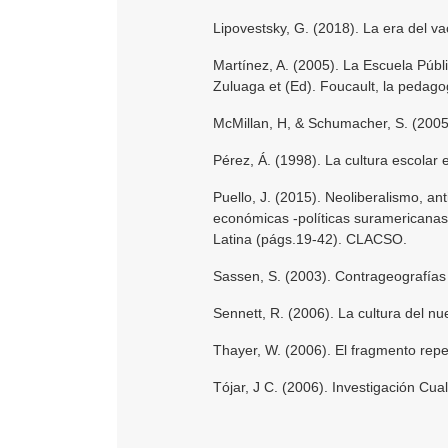
Lipovestsky, G. (2018). La era del v
Martínez, A. (2005). La Escuela Públi
Zuluaga et (Ed). Foucault, la pedagog
McMillan, H, & Schumacher, S. (2005
Pérez, Á. (1998). La cultura escolar e
Puello, J. (2015). Neoliberalismo, an
económicas -políticas suramericanas
Latina (págs.19-42). CLACSO.
Sassen, S. (2003). Contrageografías 
Sennett, R. (2006). La cultura del nu
Thayer, W. (2006). El fragmento rep
Tójar, J C. (2006). Investigación Cual