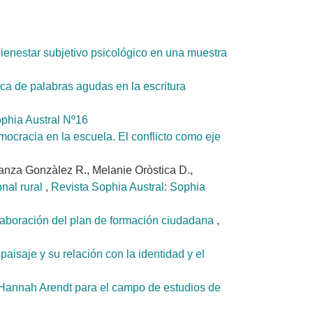
bienestar subjetivo psicológico en una muestra
fica de palabras agudas en la escritura
ophia Austral Nº16
emocracia en la escuela. El conflicto como eje
anza Gonzàlez R., Melanie Oròstica D.,
onal rural
,
Revista Sophia Austral: Sophia
 elaboración del plan de formación ciudadana
,
aisaje y su relación con la identidad y el
e Hannah Arendt para el campo de estudios de