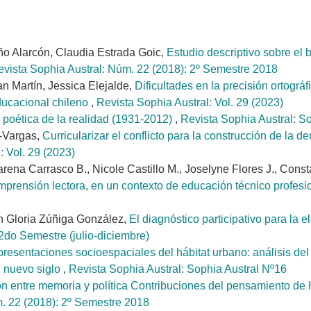
o Alarcón, Claudia Estrada Goic,
Estudio descriptivo sobre el 
vista Sophia Austral: Núm. 22 (2018): 2º Semestre 2018
n Martín, Jessica Elejalde,
Dificultades en la precisión ortográ
ducacional chileno
,
Revista Sophia Austral: Vol. 29 (2023)
n poética de la realidad (1931-2012)
,
Revista Sophia Austral: S
o-Vargas,
Curricularizar el conflicto para la construcción de la d
: Vol. 29 (2023)
na Carrasco B., Nicole Castillo M., Joselyne Flores J., Const
omprensión lectora, en un contexto de educación técnico profesi
n Gloria Zúñiga González,
El diagnóstico participativo para la
2do Semestre (julio-diciembre)
resentaciones socioespaciales del hábitat urbano: análisis del p
l nuevo siglo
,
Revista Sophia Austral: Sophia Austral Nº16
ión entre memoria y política Contribuciones del pensamiento d
m. 22 (2018): 2º Semestre 2018