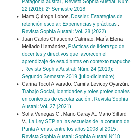
Patagonia austral
,
Revista Sophia Austral: Núm.
22 (2018): 2º Semestre 2018
Marta Quiroga Lobos,
Dossier: Estrategias de
retención escolar: Experiencias y prácticas
,
Revista Sophia Austral: Vol. 28 (2022)
Juan Carlos Chaucono Catrinao, María Elena
Mellado Hernández,
Prácticas de liderazgo de
docentes y directivos que favorecen el
aprendizaje de estudiantes en contexto mapuche
,
Revista Sophia Austral: Núm. 24 (2019):
Segundo Semestre 2019 (julio-diciembre)
Carina Tocol Alvarado, Camila Levicoy Oyarzún,
Trabajo Social, identidades y roles profesionales
en contextos de escolarización
,
Revista Sophia
Austral: Vol. 27 (2021)
Sofia Venegas C., Mario Garay A., Mario Sillard
V.,
La Ley SEP en las escuelas de la comuna de
Punta Arenas, entre los años 2008 al 2015
,
Revista Sophia Austral: Sophia Austral Nº18