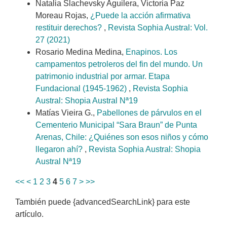
Natalia Slachevsky Aguilera, Victoria Paz
Moreau Rojas,
¿Puede la acción afirmativa
restituir derechos?
,
Revista Sophia Austral: Vol.
27 (2021)
Rosario Medina Medina,
Enapinos. Los
campamentos petroleros del fin del mundo. Un
patrimonio industrial por armar. Etapa
Fundacional (1945-1962)
,
Revista Sophia
Austral: Shopia Austral Nª19
Matías Vieira G.,
Pabellones de párvulos en el
Cementerio Municipal “Sara Braun” de Punta
Arenas, Chile: ¿Quiénes son esos niños y cómo
llegaron ahí?
,
Revista Sophia Austral: Shopia
Austral Nª19
<<
<
1
2
3
4
5
6
7
>
>>
También puede {advancedSearchLink} para este
artículo.