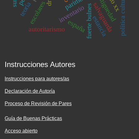
siglo xx
antiguedad
política cultural
escolares
teoría
salvaguarda
fuerte bulnes
inventario
estancia
españa
autoritarismo
Instrucciones Autores
Instrucciones para autores/as
Declaración de Autoría
Proceso de Revisión de Pares
Guía de Buenas Prácticas
Acceso abierto