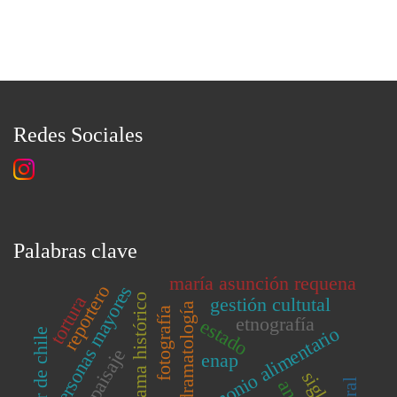
Redes Sociales
Palabras clave
maría asunción requena
reportero
personas mayores
drama histórico
tortura
gestión cultutal
dramatología
fotografía
etnografía
estado
parimonio alimentario
sur de chile
paisaje
enap