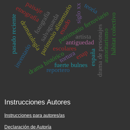
paisaje
teoría
siglo xx
parimonio alimentario
etnografía
patrimonio ferroviario
fotografía
salvaguarda
hábitat colectivo
pasado reciente
estado
dramatología
drama de personajes
autoritarismo
artista
antiguedad
inventario
escolares
enap
españa
tortura
drama histórico
fuerte bulnes
reportero
Instrucciones Autores
Instrucciones para autores/as
Declaración de Autoría