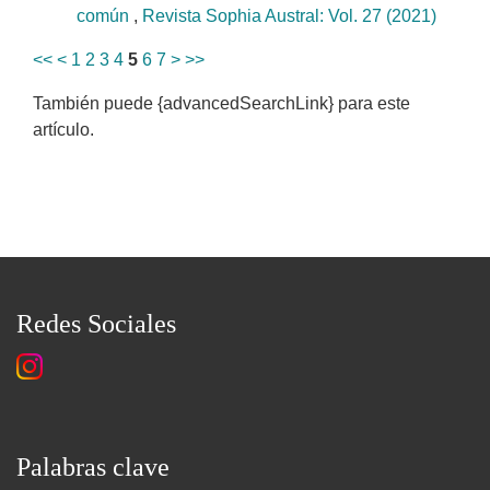
común
,
Revista Sophia Austral: Vol. 27 (2021)
<<
<
1
2
3
4
5
6
7
>
>>
También puede {advancedSearchLink} para este
artículo.
Redes Sociales
Palabras clave