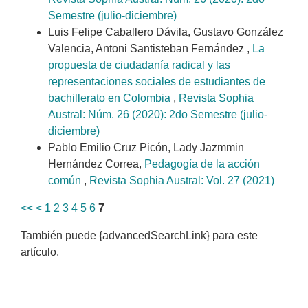
Semestre (julio-diciembre)
Luis Felipe Caballero Dávila, Gustavo González
Valencia, Antoni Santisteban Fernández ,
La
propuesta de ciudadanía radical y las
representaciones sociales de estudiantes de
bachillerato en Colombia
,
Revista Sophia
Austral: Núm. 26 (2020): 2do Semestre (julio-
diciembre)
Pablo Emilio Cruz Picón, Lady Jazmmin
Hernández Correa,
Pedagogía de la acción
común
,
Revista Sophia Austral: Vol. 27 (2021)
<<
<
1
2
3
4
5
6
7
También puede {advancedSearchLink} para este
artículo.