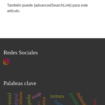
También puede {advancedSearchLink} para este
artículo.
Redes Sociales
Palabras clave
enap
industria
inventario
tortura
españa