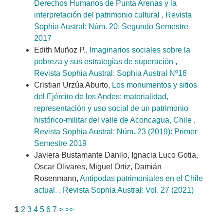
Derechos Humanos de Punta Arenas y la
interpretación del patrimonio cultural
,
Revista
Sophia Austral: Núm. 20: Segundo Semestre
2017
Edith Muñoz P.,
Imaginarios sociales sobre la
pobreza y sus estrategias de superación
,
Revista Sophia Austral: Sophia Austral Nº18
Cristian Urzúa Aburto,
Los monumentos y sitios
del Ejército de los Andes: materialidad,
representación y uso social de un patrimonio
histórico-militar del valle de Aconcagua, Chile
,
Revista Sophia Austral: Núm. 23 (2019): Primer
Semestre 2019
Javiera Bustamante Danilo, Ignacia Luco Gotia,
Oscar Olivares, Miguel Ortiz, Damián
Rosenmann,
Antípodas patrimoniales en el Chile
actual.
,
Revista Sophia Austral: Vol. 27 (2021)
1
2
3
4
5
6
7
>
>>