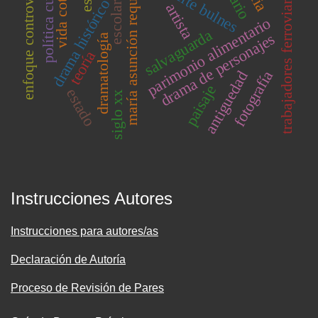
vida cotidiana
enfoque controversial
política cultural
maría asunción requena
fuerte bulnes
trabajadores ferroviarios
escolares
drama histórico
artista
parimonio alimentario
salvaguarda
drama de personajes
dramatología
teoría
fotografía
antiguedad
paisaje
estado
siglo xx
Instrucciones Autores
Instrucciones para autores/as
Declaración de Autoría
Proceso de Revisión de Pares