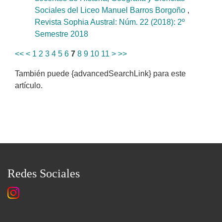
Sociales del Liceo Manuel Barros Borgoño
,
Revista Sophia Austral: Núm. 22 (2018): 2º
Semestre 2018
<<
<
1
2
3
4
5
6
7
8
9
10
11
>
>>
También puede {advancedSearchLink} para este
artículo.
Redes Sociales