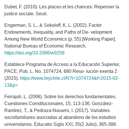
Dubet, F. (2010). Les places et les chances: Repenser la
justice sociale. Seuil.
Engerman, S. L., & Sokoloff, K. L. (2002). Factor
Endowments, Inequality, and Paths of De- velopment
Among New World Economics (p. 55) [Working Paper].
National Bureau of Economic Research.
https://doi.org/10.3386/w9259
Establece Programa de Acceso a la Educación Superior,
PACE, Pub. L. No. 1074724, 680 Reso- lución exenta 2
(2015).
https://www.leychile.cl/N?i=1074724&f=2015-02-
13&p=
Ferrajoli, L. (2006). Sobre los derechos fundamentales.
Cuestiones Constitucionales, 15, 113-136. González-
Ramírez, T., & Pedraza-Navarro, I. (2017). Variables
sociofamiliares asociadas al abandono de los estudios
universitarios. Educatio Siglo XXI, 35(2 Julio), 365-388.