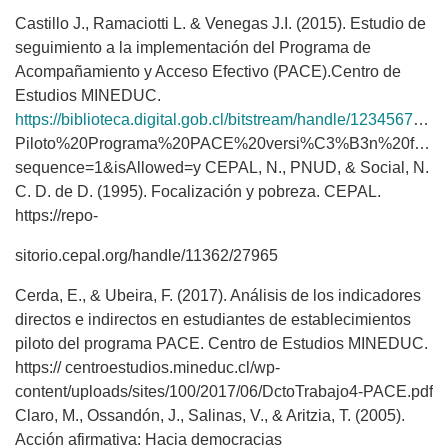
Castillo J., Ramaciotti L. & Venegas J.I. (2015). Estudio de
seguimiento a la implementación del Programa de
Acompañamiento y Acceso Efectivo (PACE).Centro de
Estudios MINEDUC.
https://biblioteca.digital.gob.cl/bitstream/handle/123456789/496/20150323%20Eval%20
Piloto%20Programa%20PACE%20versi%C3%B3n%20final.
sequence=1&isAllowed=y CEPAL, N., PNUD, & Social, N.
C. D. de D. (1995). Focalización y pobreza. CEPAL.
https://repo-
sitorio.cepal.org/handle/11362/27965
Cerda, E., & Ubeira, F. (2017). Análisis de los indicadores
directos e indirectos en estudiantes de establecimientos
piloto del programa PACE. Centro de Estudios MINEDUC.
https:// centroestudios.mineduc.cl/wp-
content/uploads/sites/100/2017/06/DctoTrabajo4-PACE.pdf
Claro, M., Ossandón, J., Salinas, V., & Aritzia, T. (2005).
Acción afirmativa: Hacia democracias