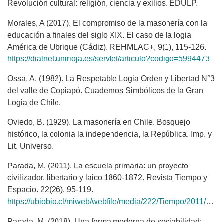
Revolución cultural: religión, ciencia y exilios. EDULP.
Morales, A (2017). El compromiso de la masonería con la
educación a finales del siglo XIX. El caso de la logia
América de Ubrique (Cádiz). REHMLAC+, 9(1), 115-126.
https://dialnet.unirioja.es/servlet/articulo?codigo=5994473
Ossa, A. (1982). La Respetable Logia Orden y Libertad N°3
del valle de Copiapó. Cuadernos Simbólicos de la Gran
Logia de Chile.
Oviedo, B. (1929). La masonería en Chile. Bosquejo
histórico, la colonia la independencia, la República. Imp. y
Lit. Universo.
Parada, M. (2011). La escuela primaria: un proyecto
civilizador, libertario y laico 1860-1872. Revista Tiempo y
Espacio. 22(26), 95-119.
https://ubiobio.cl/miweb/webfile/media/222/Tiempo/2011/%2326.05.pdf
Parada, M. (2018). Una forma moderna de sociabilidad: