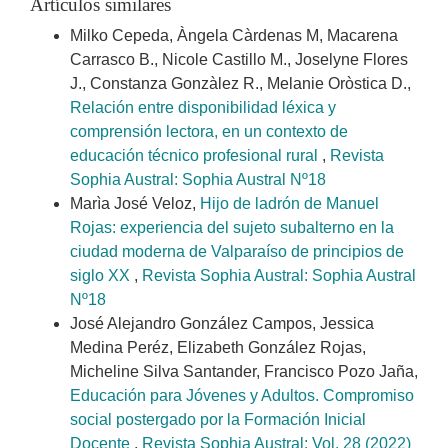
Artículos similares
Milko Cepeda, Àngela Càrdenas M, Macarena
Carrasco B., Nicole Castillo M., Joselyne Flores
J., Constanza Gonzàlez R., Melanie Oròstica D.,
Relación entre disponibilidad léxica y
comprensión lectora, en un contexto de
educación técnico profesional rural
,
Revista
Sophia Austral: Sophia Austral Nº18
Marìa José Veloz,
Hijo de ladrón de Manuel
Rojas: experiencia del sujeto subalterno en la
ciudad moderna de Valparaíso de principios de
siglo XX
,
Revista Sophia Austral: Sophia Austral
Nº18
José Alejandro González Campos, Jessica
Medina Peréz, Elizabeth González Rojas,
Micheline Silva Santander, Francisco Pozo Jaña,
Educación para Jóvenes y Adultos. Compromiso
social postergado por la Formación Inicial
Docente
,
Revista Sophia Austral: Vol. 28 (2022)