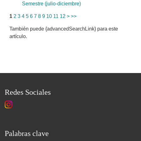
Semestre (julio-diciembre)
1
2
3
4
5
6
7
8
9
10
11
12
>
>>
También puede {advancedSearchLink} para este
artículo.
Redes Sociales
Palabras clave