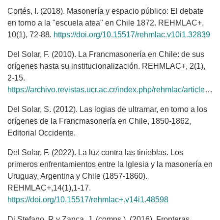
Cortés, I. (2018). Masonería y espacio público: El debate
en torno a la "escuela atea" en Chile 1872. REHMLAC+,
10(1), 72-88.
https://doi.org/10.15517/rehmlac.v10i1.32839
Del Solar, F. (2010). La Francmasonería en Chile: de sus
orígenes hasta su institucionalización. REHMLAC+, 2(1),
2-15.
https://archivo.revistas.ucr.ac.cr/index.php/rehmlac/article/view/6607
Del Solar, S. (2012). Las logias de ultramar, en torno a los
orígenes de la Francmasonería en Chile, 1850-1862,
Editorial Occidente.
Del Solar, F. (2022). La luz contra las tinieblas. Los
primeros enfrentamientos entre la Iglesia y la masonería en
Uruguay, Argentina y Chile (1857-1860).
REHMLAC+,14(1),1-17.
https://doi.org/10.15517/rehmlac+.v14i1.48598
Di Stefano, R y Zanca, J. (comps.). (2016). Fronteras