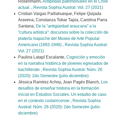
Rosenmann,
Antípodas patrimoniales en el Chile
actual.
,
Revista Sophia Austral: Vol. 27 (2021)
Cristian Vargas Paillahueque, Felipe Quijada
Aravena, Constanza Tobar Tapia, Carolina Parra
Santana,
De la “antigüedad araucana” a la
“cultura artística”: discursos sobre la colección de
platería mapuche del Museo de Arte Popular
Americano (1893-1946)
,
Revista Sophia Austral:
Vol. 27 (2021)
Paulina Latapí Escalante,
Cognición y emoción
en la narrativa histórica de jóvenes egresados de
bachillerato
,
Revista Sophia Austral: Núm. 26
(2020): 2do Semestre (julio-diciembre)
Jéssica Ramírez Achoy, Joan Pagès Blanch,
Los
desafíos de enseñar historia en la formación
inicial en Estudios Sociales. Un estudio de caso
en el contexto costarricense
,
Revista Sophia
Austral: Núm. 26 (2020): 2do Semestre (julio-
diciembre)