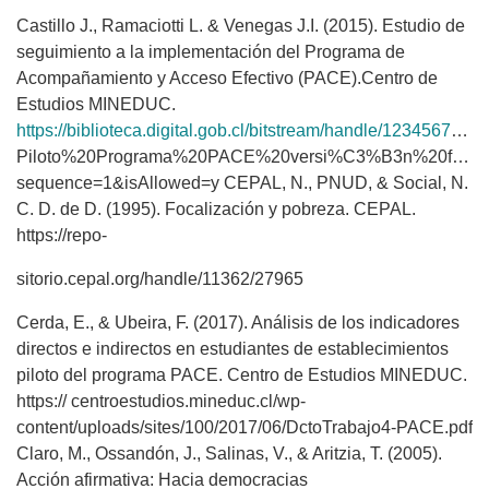
Castillo J., Ramaciotti L. & Venegas J.I. (2015). Estudio de
seguimiento a la implementación del Programa de
Acompañamiento y Acceso Efectivo (PACE).Centro de
Estudios MINEDUC.
https://biblioteca.digital.gob.cl/bitstream/handle/123456789/496/20150323%20Eval%20
Piloto%20Programa%20PACE%20versi%C3%B3n%20final.
sequence=1&isAllowed=y CEPAL, N., PNUD, & Social, N.
C. D. de D. (1995). Focalización y pobreza. CEPAL.
https://repo-
sitorio.cepal.org/handle/11362/27965
Cerda, E., & Ubeira, F. (2017). Análisis de los indicadores
directos e indirectos en estudiantes de establecimientos
piloto del programa PACE. Centro de Estudios MINEDUC.
https:// centroestudios.mineduc.cl/wp-
content/uploads/sites/100/2017/06/DctoTrabajo4-PACE.pdf
Claro, M., Ossandón, J., Salinas, V., & Aritzia, T. (2005).
Acción afirmativa: Hacia democracias