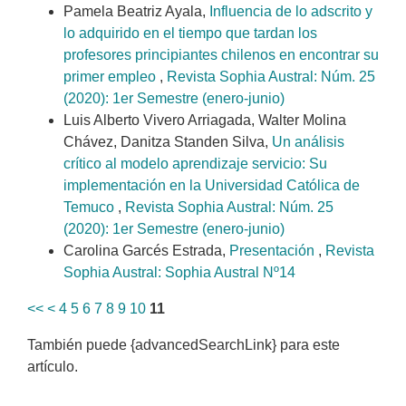
Pamela Beatriz Ayala,
Influencia de lo adscrito y
lo adquirido en el tiempo que tardan los
profesores principiantes chilenos en encontrar su
primer empleo
,
Revista Sophia Austral: Núm. 25
(2020): 1er Semestre (enero-junio)
Luis Alberto Vivero Arriagada, Walter Molina
Chávez, Danitza Standen Silva,
Un análisis
crítico al modelo aprendizaje servicio: Su
implementación en la Universidad Católica de
Temuco
,
Revista Sophia Austral: Núm. 25
(2020): 1er Semestre (enero-junio)
Carolina Garcés Estrada,
Presentación
,
Revista
Sophia Austral: Sophia Austral Nº14
<<
<
4
5
6
7
8
9
10
11
También puede {advancedSearchLink} para este
artículo.