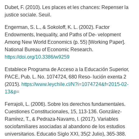
Dubet, F. (2010). Les places et les chances: Repenser la
justice sociale. Seuil.
Engerman, S. L., & Sokoloff, K. L. (2002). Factor
Endowments, Inequality, and Paths of De- velopment
Among New World Economics (p. 55) [Working Paper].
National Bureau of Economic Research.
https://doi.org/10.3386/w9259
Establece Programa de Acceso a la Educación Superior,
PACE, Pub. L. No. 1074724, 680 Reso- lución exenta 2
(2015).
https://www.leychile.cl/N?i=1074724&f=2015-02-
13&p=
Ferrajoli, L. (2006). Sobre los derechos fundamentales.
Cuestiones Constitucionales, 15, 113-136. González-
Ramírez, T., & Pedraza-Navarro, I. (2017). Variables
sociofamiliares asociadas al abandono de los estudios
universitarios. Educatio Siglo XXI, 35(2 Julio), 365-388.