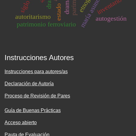
siglo xx
inventario
estado
autoritarismo
autogestión
patrimonio ferroviario
Instrucciones Autores
Instrucciones para autores/as
Declaración de Autoría
Proceso de Revisión de Pares
Guía de Buenas Prácticas
Acceso abierto
Pauta de Evaluación