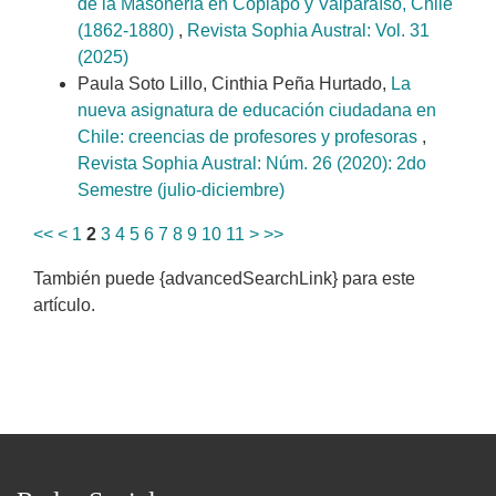
de la Masonería en Copiapó y Valparaíso, Chile
(1862-1880)
,
Revista Sophia Austral: Vol. 31
(2025)
Paula Soto Lillo, Cinthia Peña Hurtado,
La
nueva asignatura de educación ciudadana en
Chile: creencias de profesores y profesoras
,
Revista Sophia Austral: Núm. 26 (2020): 2do
Semestre (julio-diciembre)
<<
<
1
2
3
4
5
6
7
8
9
10
11
>
>>
También puede {advancedSearchLink} para este
artículo.