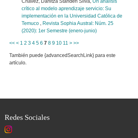
Chávez, Danitza Standen Silva,
Un análisis
crítico al modelo aprendizaje servicio: Su
implementación en la Universidad Católica de
Temuco
,
Revista Sophia Austral: Núm. 25
(2020): 1er Semestre (enero-junio)
<<
<
1
2
3
4
5
6
7
8
9
10
11
>
>>
También puede {advancedSearchLink} para este
artículo.
Redes Sociales