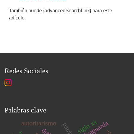
También puede {advancedSearchLink} para este
artículo.
Redes Sociales
Palabras clave
siglo xx
salvaguarda
autoritarismo