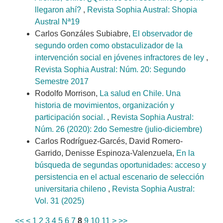
llegaron ahí?
,
Revista Sophia Austral: Shopia
Austral Nª19
Carlos Gonzáles Subiabre,
El observador de
segundo orden como obstaculizador de la
intervención social en jóvenes infractores de ley
,
Revista Sophia Austral: Núm. 20: Segundo
Semestre 2017
Rodolfo Morrison,
La salud en Chile. Una
historia de movimientos, organización y
participación social.
,
Revista Sophia Austral:
Núm. 26 (2020): 2do Semestre (julio-diciembre)
Carlos Rodríguez-Garcés, David Romero-
Garrido, Denisse Espinoza-Valenzuela,
En la
búsqueda de segundas oportunidades: acceso y
persistencia en el actual escenario de selección
universitaria chileno
,
Revista Sophia Austral:
Vol. 31 (2025)
<<
<
1
2
3
4
5
6
7
8
9
10
11
>
>>