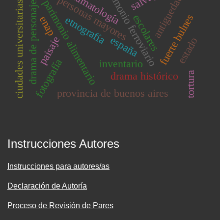
patrimonio ferroviario
dramatología
antiguedad
personas mayores
drama de personajes
parimonio alimentario
ciudades universitarias
fuerte bulnes
escolares
etnografía
enap
españa
paisaje
estado
fotografía
inventario
tortura
drama histórico
provincia de buenos aires
Instrucciones Autores
Instrucciones para autores/as
Declaración de Autoría
Proceso de Revisión de Pares