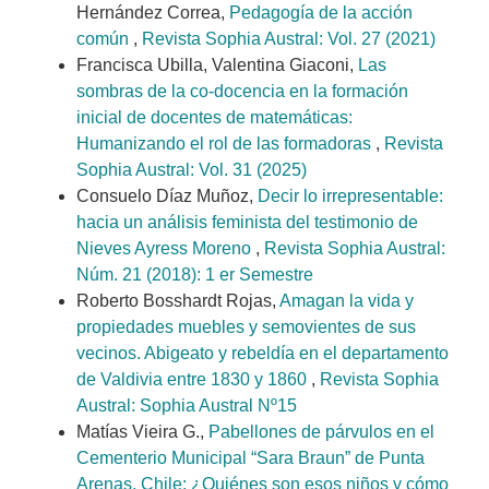
Hernández Correa,
Pedagogía de la acción
común
,
Revista Sophia Austral: Vol. 27 (2021)
Francisca Ubilla, Valentina Giaconi,
Las
sombras de la co-docencia en la formación
inicial de docentes de matemáticas:
Humanizando el rol de las formadoras
,
Revista
Sophia Austral: Vol. 31 (2025)
Consuelo Díaz Muñoz,
Decir lo irrepresentable:
hacia un análisis feminista del testimonio de
Nieves Ayress Moreno
,
Revista Sophia Austral:
Núm. 21 (2018): 1 er Semestre
Roberto Bosshardt Rojas,
Amagan la vida y
propiedades muebles y semovientes de sus
vecinos. Abigeato y rebeldía en el departamento
de Valdivia entre 1830 y 1860
,
Revista Sophia
Austral: Sophia Austral Nº15
Matías Vieira G.,
Pabellones de párvulos en el
Cementerio Municipal “Sara Braun” de Punta
Arenas, Chile: ¿Quiénes son esos niños y cómo