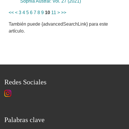
Sophia Austral: Vol. 27 (2021)
<<
<
3
4
5
6
7
8
9
10
11
>
>>
También puede {advancedSearchLink} para este
artículo.
Redes Sociales
Palabras clave