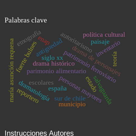
Palabras clave
etnografía
autoritarismo
política cultural
enap
antiguedad
paisaje
maría asunción requena
inventario
fuerte bulnes
drama de personajes
patrimonio ferroviario
teoría
siglo xx
drama histórico
parimonio alimentario
personas mayores
salvaguarda
estado
escolares
dramatología
españa
reportero
sur de chile
municipio
Instrucciones Autores