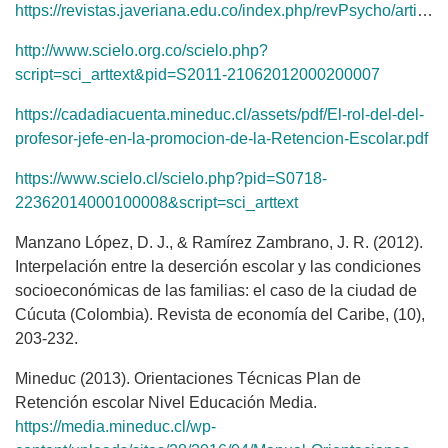
https://revistas.javeriana.edu.co/index.php/revPsycho/article/view/21944/23617
http://www.scielo.org.co/scielo.php?
script=sci_arttext&pid=S2011-21062012000200007
https://cadadiacuenta.mineduc.cl/assets/pdf/El-rol-del-del-
profesor-jefe-en-la-promocion-de-la-Retencion-Escolar.pdf
https://www.scielo.cl/scielo.php?pid=S0718-
22362014000100008&script=sci_arttext
Manzano López, D. J., & Ramírez Zambrano, J. R. (2012).
Interpelación entre la deserción escolar y las condiciones
socioeconómicas de las familias: el caso de la ciudad de
Cúcuta (Colombia). Revista de economía del Caribe, (10),
203-232.
Mineduc (2013). Orientaciones Técnicas Plan de
Retención escolar Nivel Educación Media.
https://media.mineduc.cl/wp-