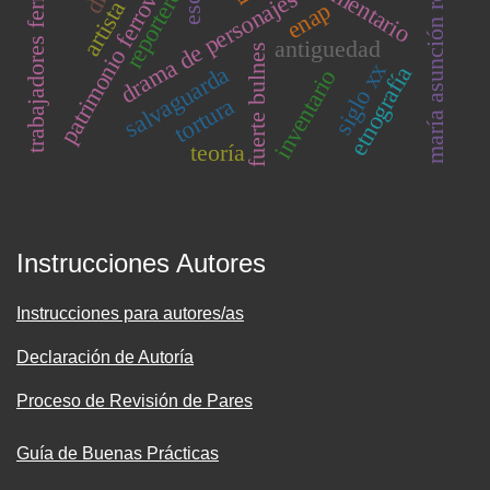
trabajadores ferroviarios
maría asunción requena
patrimonio ferroviario
reportero
drama de personajes
artista
enap
antiguedad
fuerte bulnes
siglo xx
salvaguarda
etnografía
inventario
tortura
teoría
Instrucciones Autores
Instrucciones para autores/as
Declaración de Autoría
Proceso de Revisión de Pares
Guía de Buenas Prácticas