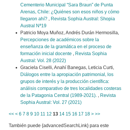
Cementerio Municipal “Sara Braun” de Punta
Arenas, Chile: ¿Quiénes son esos niños y cómo
llegaron ahí?
,
Revista Sophia Austral: Shopia
Austral Nª19
Patricio Moya Muñoz, Andrés Durán Hermosilla,
Percepciones de académicos sobre la
enseñanza de la gramática en el proceso de
formación inicial docente
,
Revista Sophia
Austral: Vol. 28 (2022)
Graciela Ciselli, Anahí Banegas, Leticia Curti,
Diálogos entre la apropiación patrimonial, los
grupos de interés y la producción científica:
análisis comparativo de tres localidades costeras
de la Patagonia Central (1989-2021).
,
Revista
Sophia Austral: Vol. 27 (2021)
<<
<
6
7
8
9
10
11
12
13
14
15
16
17
18
>
>>
También puede {advancedSearchLink} para este