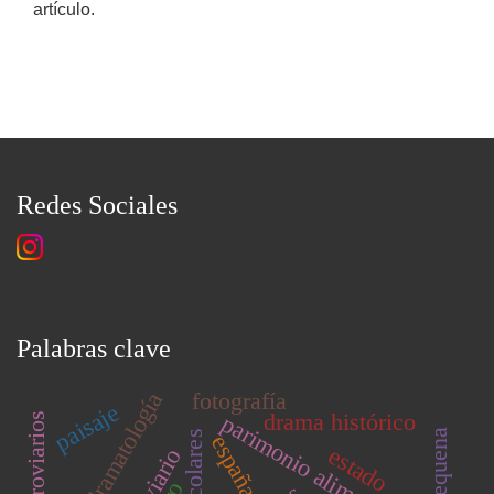
artículo.
Redes Sociales
Palabras clave
fotografía
dramatología
paisaje
drama histórico
parimonio alimentario
escolares
españa
estado