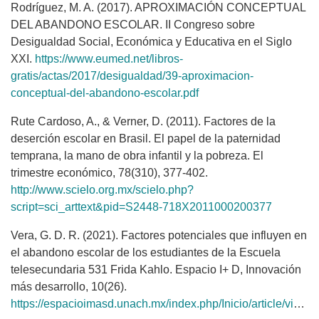
Rodríguez, M. A. (2017). APROXIMACIÓN CONCEPTUAL
DEL ABANDONO ESCOLAR. II Congreso sobre
Desigualdad Social, Económica y Educativa en el Siglo
XXI.
https://www.eumed.net/libros-
gratis/actas/2017/desigualdad/39-aproximacion-
conceptual-del-abandono-escolar.pdf
Rute Cardoso, A., & Verner, D. (2011). Factores de la
deserción escolar en Brasil. El papel de la paternidad
temprana, la mano de obra infantil y la pobreza. El
trimestre económico, 78(310), 377-402.
http://www.scielo.org.mx/scielo.php?
script=sci_arttext&pid=S2448-718X2011000200377
Vera, G. D. R. (2021). Factores potenciales que influyen en
el abandono escolar de los estudiantes de la Escuela
telesecundaria 531 Frida Kahlo. Espacio I+ D, Innovación
más desarrollo, 10(26).
https://espacioimasd.unach.mx/index.php/Inicio/article/view/257