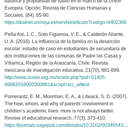
balance y propuestas de futuro en el marco de la Unión
Europea. Opción: Revista de Ciencias Humanas y
Sociales, (84), 65-90.
https://dialnet.unirioja.es/servlet/articulo?codigo=6402366
Peña Axt, J. C., Soto Figueroa, V. E., & Calderón Aliante,
U. A. (2016). La influencia de la familia en la deserción
escolar: estudio de caso en estudiantes de secundaria de
dos instituciones de las comunas de Padre las Casas y
Villarrica, Región de la Araucanía, Chile. Revista
mexicana de investigación educativa, 21(70), 881-899.
http://www.scielo.org.mx/scielo.php?pid=S1405-
66662016000300881&script=sci_arttext
Pomerantz, E. M., Moorman, E. A., & Litwack, S. D. (2007).
The how, whom, and why of parents’ involvement in
children’s academic lives: more is not always better.
Review of educational research, 77(3), 373-410.
https://journals.sagepub.com/doi/abs/10.3102/003465430305567