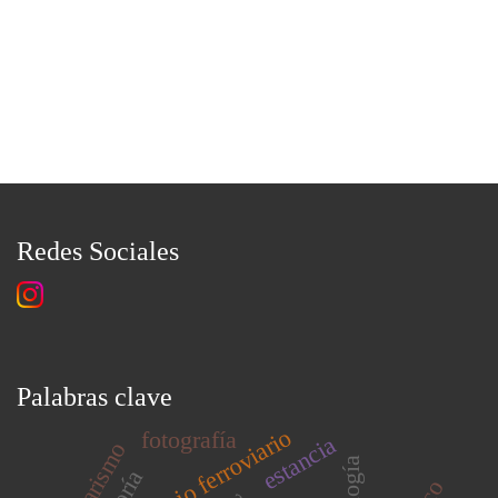
Redes Sociales
Palabras clave
patrimonio ferroviario
fotografía
estancia
teoría