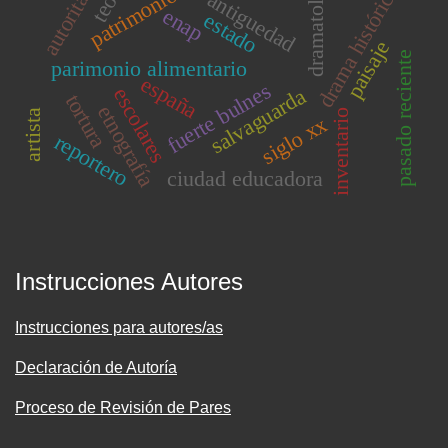
autoritarismo
dramatología
drama histórico
antiguedad
enap
estado
paisaje
pasado reciente
parimonio alimentario
españa
fuerte bulnes
escolares
salvaguarda
tortura
etnografía
inventario
artista
siglo xx
reportero
ciudad educadora
Instrucciones Autores
Instrucciones para autores/as
Declaración de Autoría
Proceso de Revisión de Pares