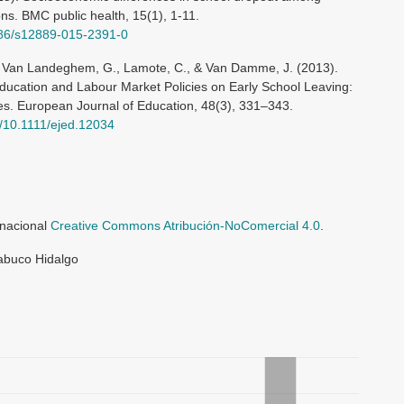
ions. BMC public health, 15(1), 1-11.
.1186/s12889-015-2391-0
, J., Van Landeghem, G., Lamote, C., & Van Damme, J. (2013).
 Education and Labour Market Policies on Early School Leaving:
es. European Journal of Education, 48(3), 331–343.
bs/10.1111/ejed.12034
rnacional
Creative Commons Atribución-NoComercial 4.0
.
abuco Hidalgo