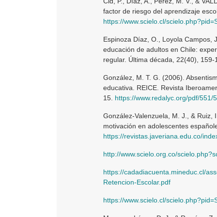
Cid, P., Díaz, A., Pérez, M. V., & V
factor de riesgo del aprendizaje esco
https://www.scielo.cl/scielo.php?pi
Espinoza Díaz, O., Loyola Campos, J.
educación de adultos en Chile: exper
regular. Última década, 22(40), 159-
González, M. T. G. (2006). Absentism
educativa. REICE. Revista Iberoamer
15.
https://www.redalyc.org/pdf/551
González-Valenzuela, M. J., & Ruiz, 
motivación en adolescentes españoles
https://revistas.javeriana.edu.co/in
http://www.scielo.org.co/scielo.php
https://cadadiacuenta.mineduc.cl/asse
Retencion-Escolar.pdf
https://www.scielo.cl/scielo.php?pi