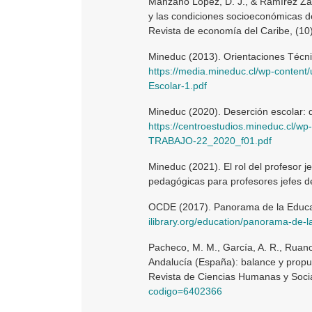
Manzano López, D. J., & Ramírez Zamb
y las condiciones socioeconómicas de
Revista de economía del Caribe, (10
Mineduc (2013). Orientaciones Técni
https://media.mineduc.cl/wp-content
Escolar-1.pdf
Mineduc (2020). Deserción escolar: 
https://centroestudios.mineduc.cl/
TRABAJO-22_2020_f01.pdf
Mineduc (2021). El rol del profesor j
pedagógicas para profesores jefes d
OCDE (2017). Panorama de la Educa
ilibrary.org/education/panorama-de
Pacheco, M. M., García, A. R., Ruano
Andalucía (España): balance y propu
Revista de Ciencias Humanas y Socia
codigo=6402366