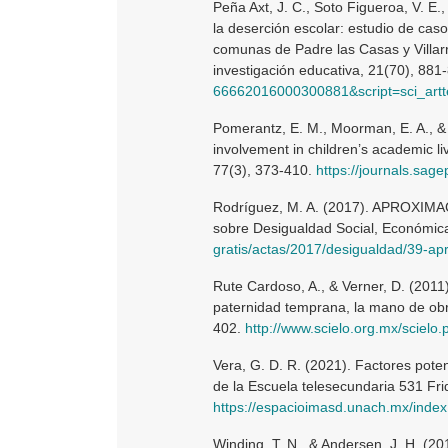
Peña Axt, J. C., Soto Figueroa, V. E.,
la deserción escolar: estudio de caso
comunas de Padre las Casas y Villarr
investigación educativa, 21(70), 881
66662016000300881&script=sci_artt
Pomerantz, E. M., Moorman, E. A., &
involvement in children’s academic li
77(3), 373-410.
https://journals.sa
Rodríguez, M. A. (2017). APROX
sobre Desigualdad Social, Económica
gratis/actas/2017/desigualdad/39-ap
Rute Cardoso, A., & Verner, D. (2011)
paternidad temprana, la mano de obra
402.
http://www.scielo.org.mx/sciel
Vera, G. D. R. (2021). Factores pote
de la Escuela telesecundaria 531 Fri
https://espacioimasd.unach.mx/index.
Winding, T. N., & Andersen, J. H. (2