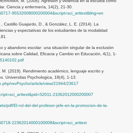
ALDERRAMA, M. (2008). Agresión y violencia en la escuela como
lar. Ciencia y enfermería, 14(2), 21-30.
d=S0717-95532008000200004&script=sci_arttext&tlng=en
, Castillo Guajardo, D., & González, L. E. (2014). La
iencias y expectativas de los estudiantes de la modalidad
181.
o y abandono escolar: una situación singular de la exclusión
icana sobre Calidad, Eficacia y Cambio en Educación, 4(1), 1-
/55140102.pdf
I. M. (2019). Rendimiento académico, lenguaje escrito y
. Universitas Psychologica, 18(4), 1-13.
dex.php/revPsycho/article/view/21944/23617
?script=sci_arttext&pid=S2011-21062012000200007
ts/pdf/El-rol-del-del-profesor-jefe-en-la-promocion-de-la-
d=S0718-22362014000100008&script=sci_arttext