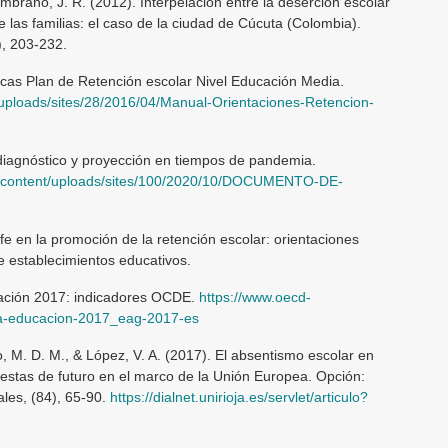
rano, J. R. (2012). Interpelación entre la deserción escolar
 las familias: el caso de la ciudad de Cúcuta (Colombia).
), 203-232.
cas Plan de Retención escolar Nivel Educación Media.
/uploads/sites/28/2016/04/Manual-Orientaciones-Retencion-
diagnóstico y proyección en tiempos de pandemia.
wp-content/uploads/sites/100/2020/10/DOCUMENTO-DE-
efe en la promoción de la retención escolar: orientaciones
e establecimientos educativos.
ción 2017: indicadores OCDE.
https://www.oecd-
-la-educacion-2017_eag-2017-es
, M. D. M., & López, V. A. (2017). El absentismo escolar en
estas de futuro en el marco de la Unión Europea. Opción:
les, (84), 65-90.
https://dialnet.unirioja.es/servlet/articulo?