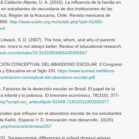
 & Calderón Aliante, U. A. (2016). La influencia de la familia en
 en estudiantes de secundaria de dos instituciones de las
ica, Región de la Araucanía, Chile. Revista mexicana de
-899.
http://www.scielo.org.mx/scielo.php?pid=S1405-
ext
 Litwack, S. D. (2007). The how, whom, and why of parents’
ves: more is not always better. Review of educational research,
gepub.com/doi/abs/10.3102/003465430305567
IMACIÓN CONCEPTUAL DEL ABANDONO ESCOLAR. II Congreso
 y Educativa en el Siglo XXI.
https://www.eumed.net/libros-
roximacion-conceptual-del-abandono-escolar.pdf
. Factores de la deserción escolar en Brasil. El papel de la
 infantil y la pobreza. El trimestre económico, 78(310), 377-
o.php?script=sci_arttext&pid=S2448-718X2011000200377
nciales que influyen en el abandono escolar de los estudiantes
da Kahlo. Espacio I+ D, Innovación más desarrollo, 10(26).
php/Inicio/article/view/257
015). Socioeconomic differences in school dropout among