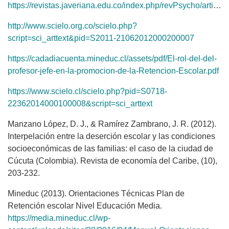
https://revistas.javeriana.edu.co/index.php/revPsycho/article/view/21944/23617
http://www.scielo.org.co/scielo.php?
script=sci_arttext&pid=S2011-21062012000200007
https://cadadiacuenta.mineduc.cl/assets/pdf/El-rol-del-del-
profesor-jefe-en-la-promocion-de-la-Retencion-Escolar.pdf
https://www.scielo.cl/scielo.php?pid=S0718-
22362014000100008&script=sci_arttext
Manzano López, D. J., & Ramírez Zambrano, J. R. (2012).
Interpelación entre la deserción escolar y las condiciones
socioeconómicas de las familias: el caso de la ciudad de
Cúcuta (Colombia). Revista de economía del Caribe, (10),
203-232.
Mineduc (2013). Orientaciones Técnicas Plan de
Retención escolar Nivel Educación Media.
https://media.mineduc.cl/wp-