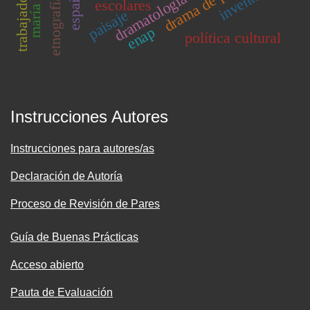
inventario
españa
dramatología
etnografía
escolares
paisaje
enap
política cultural
Instrucciones Autores
Instrucciones para autores/as
Declaración de Autoría
Proceso de Revisión de Pares
Guía de Buenas Prácticas
Acceso abierto
Pauta de Evaluación