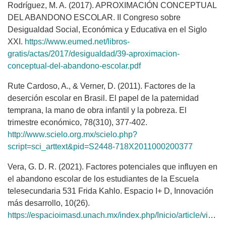
Rodríguez, M. A. (2017). APROXIMACIÓN CONCEPTUAL
DEL ABANDONO ESCOLAR. II Congreso sobre
Desigualdad Social, Económica y Educativa en el Siglo
XXI.
https://www.eumed.net/libros-
gratis/actas/2017/desigualdad/39-aproximacion-
conceptual-del-abandono-escolar.pdf
Rute Cardoso, A., & Verner, D. (2011). Factores de la
deserción escolar en Brasil. El papel de la paternidad
temprana, la mano de obra infantil y la pobreza. El
trimestre económico, 78(310), 377-402.
http://www.scielo.org.mx/scielo.php?
script=sci_arttext&pid=S2448-718X2011000200377
Vera, G. D. R. (2021). Factores potenciales que influyen en
el abandono escolar de los estudiantes de la Escuela
telesecundaria 531 Frida Kahlo. Espacio I+ D, Innovación
más desarrollo, 10(26).
https://espacioimasd.unach.mx/index.php/Inicio/article/view/257