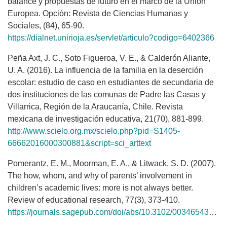
balance y propuestas de futuro en el marco de la Unión
Europea. Opción: Revista de Ciencias Humanas y
Sociales, (84), 65-90.
https://dialnet.unirioja.es/servlet/articulo?codigo=6402366
Peña Axt, J. C., Soto Figueroa, V. E., & Calderón Aliante,
U. A. (2016). La influencia de la familia en la deserción
escolar: estudio de caso en estudiantes de secundaria de
dos instituciones de las comunas de Padre las Casas y
Villarrica, Región de la Araucanía, Chile. Revista
mexicana de investigación educativa, 21(70), 881-899.
http://www.scielo.org.mx/scielo.php?pid=S1405-
66662016000300881&script=sci_arttext
Pomerantz, E. M., Moorman, E. A., & Litwack, S. D. (2007).
The how, whom, and why of parents’ involvement in
children’s academic lives: more is not always better.
Review of educational research, 77(3), 373-410.
https://journals.sagepub.com/doi/abs/10.3102/003465430305567