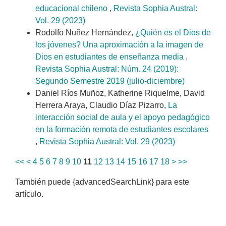
educacional chileno
,
Revista Sophia Austral:
Vol. 29 (2023)
Rodolfo Nuñez Hernández,
¿Quién es el Dios de
los jóvenes? Una aproximación a la imagen de
Dios en estudiantes de enseñanza media
,
Revista Sophia Austral: Núm. 24 (2019):
Segundo Semestre 2019 (julio-diciembre)
Daniel Ríos Muñoz, Katherine Riquelme, David
Herrera Araya, Claudio Díaz Pizarro,
La
interacción social de aula y el apoyo pedagógico
en la formación remota de estudiantes escolares
,
Revista Sophia Austral: Vol. 29 (2023)
<<
<
4
5
6
7
8
9
10
11
12
13
14
15
16
17
18
>
>>
También puede {advancedSearchLink} para este
artículo.