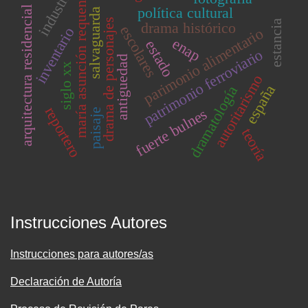
industria
maría asunción requena
política cultural
arquitectura residencial
salvaguarda
drama de personajes
estancia
drama histórico
escolares
inventario
parimonio alimentario
enap
estado
patrimonio ferroviario
antiguedad
siglo xx
autoritarismo
españa
dramatología
reportero
fuerte bulnes
paisaje
teoría
Instrucciones Autores
Instrucciones para autores/as
Declaración de Autoría