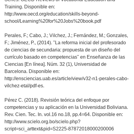
Training. Disponible en:
http://www.oecd.org/education/skills-beyond-
school/Learning%20for%20Jobs%20book.pdf
Perales, F.; Cabo, J.; Vilchez, J.; Fernández, M.; Gonzales,
F.; Jiménez, P., (2014). "La reforma inicial del profesorado
de ciencias de secundaria: propuesta de un diseño del
currículo basado en competencias" en Enseñanza de las
Ciencias [En línea]. Núm. 32 (1), Universidad de
Barcelona. Disponible en:
http://ensciencias.uab.es/article/view/v32-n1-perales-cabo-
vilchez-etal/pdf-es.
Pérez C. (2018). Revisión teórica del enfoque por
competencias y su aplicación en la Universidad Boliviana.
Rev. Cien. Tec. In. vol.16 no.18, pp.4=64. Disponible en:
http://www.scielo.org.bo/scielo.php?
script=sci_arttext&pid=S2225-87872018000200006