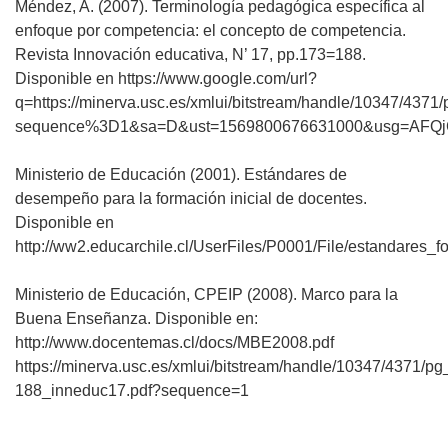
Méndez, A. (2007). Terminología pedagógica específica al
enfoque por competencia: el concepto de competencia.
Revista Innovación educativa, N’ 17, pp.173=188.
Disponible en https://www.google.com/url?
q=https://minerva.usc.es/xmlui/bitstream/handle/10347/437
sequence%3D1&sa=D&ust=1569800676631000&usg=AFQj
Ministerio de Educación (2001). Estándares de
desempeño para la formación inicial de docentes.
Disponible en
http://ww2.educarchile.cl/UserFiles/P0001/File/estandares_
Ministerio de Educación, CPEIP (2008). Marco para la
Buena Enseñanza. Disponible en:
http://www.docentemas.cl/docs/MBE2008.pdf
https://minerva.usc.es/xmlui/bitstream/handle/10347/4371/pg
188_inneduc17.pdf?sequence=1