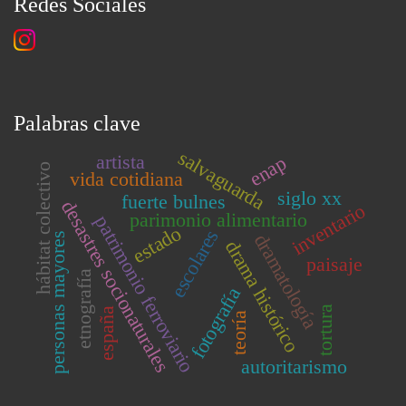
Redes Sociales
Palabras clave
salvaguarda
artista
enap
hábitat colectivo
vida cotidiana
siglo xx
fuerte bulnes
desastres socionaturales
inventario
parimonio alimentario
patrimonio ferroviario
estado
escolares
dramatología
personas mayores
drama histórico
paisaje
etnografía
fotografía
tortura
españa
teoría
autoritarismo