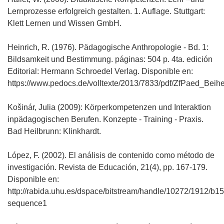
Lernprozesse erfolgreich gestalten. 1. Auflage. Stuttgart:
Klett Lernen und Wissen GmbH.
Heinrich, R. (1976). Pädagogische Anthropologie - Bd. 1:
Bildsamkeit und Bestimmung. páginas: 504 p. 4ta. edición
Editorial: Hermann Schroedel Verlag. Disponible en:
https://www.pedocs.de/volltexte/2013/7833/pdf/ZfPaed_Beihe
Košinár, Julia (2009): Körperkompetenzen und Interaktion
inpädagogischen Berufen. Konzepte - Training - Praxis.
Bad Heilbrunn: Klinkhardt.
López, F. (2002). El análisis de contenido como método de
investigación. Revista de Educación, 21(4), pp. 167-179.
Disponible en:
http://rabida.uhu.es/dspace/bitstream/handle/10272/1912/b1
sequence1