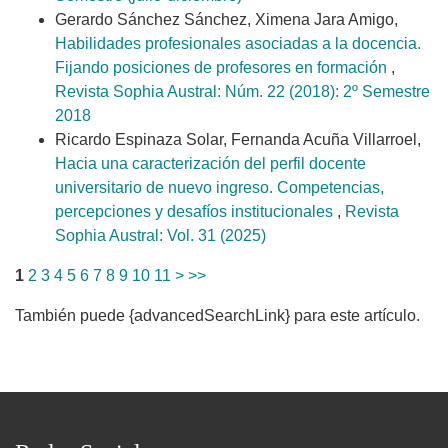
Gerardo Sánchez Sánchez, Ximena Jara Amigo,
Habilidades profesionales asociadas a la docencia.
Fijando posiciones de profesores en formación
,
Revista Sophia Austral: Núm. 22 (2018): 2º Semestre
2018
Ricardo Espinaza Solar, Fernanda Acuña Villarroel,
Hacia una caracterización del perfil docente
universitario de nuevo ingreso. Competencias,
percepciones y desafíos institucionales
,
Revista
Sophia Austral: Vol. 31 (2025)
1
2
3
4
5
6
7
8
9
10
11
>
>>
También puede {advancedSearchLink} para este artículo.