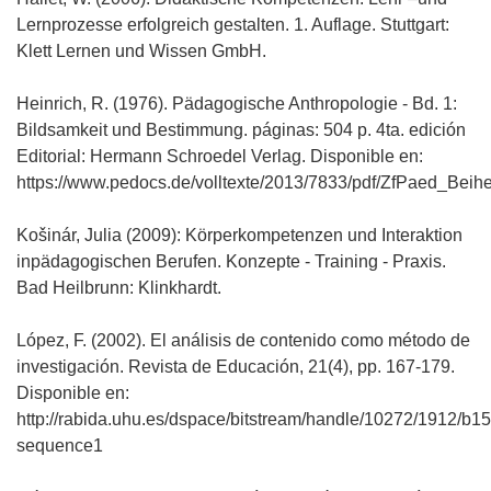
Lernprozesse erfolgreich gestalten. 1. Auflage. Stuttgart:
Klett Lernen und Wissen GmbH.
Heinrich, R. (1976). Pädagogische Anthropologie - Bd. 1:
Bildsamkeit und Bestimmung. páginas: 504 p. 4ta. edición
Editorial: Hermann Schroedel Verlag. Disponible en:
https://www.pedocs.de/volltexte/2013/7833/pdf/ZfPaed_Beihe
Košinár, Julia (2009): Körperkompetenzen und Interaktion
inpädagogischen Berufen. Konzepte - Training - Praxis.
Bad Heilbrunn: Klinkhardt.
López, F. (2002). El análisis de contenido como método de
investigación. Revista de Educación, 21(4), pp. 167-179.
Disponible en:
http://rabida.uhu.es/dspace/bitstream/handle/10272/1912/b1
sequence1