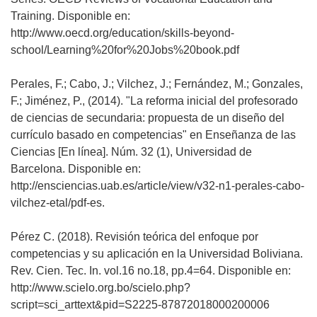
Training. Disponible en:
http://www.oecd.org/education/skills-beyond-
school/Learning%20for%20Jobs%20book.pdf
Perales, F.; Cabo, J.; Vilchez, J.; Fernández, M.; Gonzales,
F.; Jiménez, P., (2014). "La reforma inicial del profesorado
de ciencias de secundaria: propuesta de un diseño del
currículo basado en competencias" en Enseñanza de las
Ciencias [En línea]. Núm. 32 (1), Universidad de
Barcelona. Disponible en:
http://ensciencias.uab.es/article/view/v32-n1-perales-cabo-
vilchez-etal/pdf-es.
Pérez C. (2018). Revisión teórica del enfoque por
competencias y su aplicación en la Universidad Boliviana.
Rev. Cien. Tec. In. vol.16 no.18, pp.4=64. Disponible en:
http://www.scielo.org.bo/scielo.php?
script=sci_arttext&pid=S2225-87872018000200006