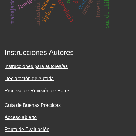
inventario
estado
sur de chile
artista
siglo xx
industria
Instrucciones Autores
Instrucciones para autores/as
Declaración de Autoría
Proceso de Revisión de Pares
Guía de Buenas Prácticas
Acceso abierto
Pauta de Evaluación