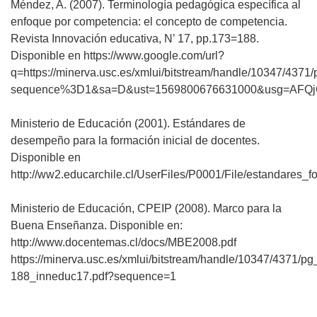
Méndez, A. (2007). Terminología pedagógica específica al
enfoque por competencia: el concepto de competencia.
Revista Innovación educativa, N’ 17, pp.173=188.
Disponible en https://www.google.com/url?
q=https://minerva.usc.es/xmlui/bitstream/handle/10347/437
sequence%3D1&sa=D&ust=1569800676631000&usg=AFQj
Ministerio de Educación (2001). Estándares de
desempeño para la formación inicial de docentes.
Disponible en
http://ww2.educarchile.cl/UserFiles/P0001/File/estandares_
Ministerio de Educación, CPEIP (2008). Marco para la
Buena Enseñanza. Disponible en:
http://www.docentemas.cl/docs/MBE2008.pdf
https://minerva.usc.es/xmlui/bitstream/handle/10347/4371/pg
188_inneduc17.pdf?sequence=1