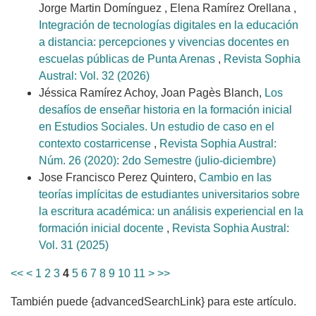
Jorge Martin Domínguez , Elena Ramírez Orellana ,
Integración de tecnologías digitales en la educación
a distancia: percepciones y vivencias docentes en
escuelas públicas de Punta Arenas
,
Revista Sophia
Austral: Vol. 32 (2026)
Jéssica Ramírez Achoy, Joan Pagès Blanch,
Los
desafíos de enseñar historia en la formación inicial
en Estudios Sociales. Un estudio de caso en el
contexto costarricense
,
Revista Sophia Austral:
Núm. 26 (2020): 2do Semestre (julio-diciembre)
Jose Francisco Perez Quintero,
Cambio en las
teorías implícitas de estudiantes universitarios sobre
la escritura académica: un análisis experiencial en la
formación inicial docente
,
Revista Sophia Austral:
Vol. 31 (2025)
<<
<
1
2
3
4
5
6
7
8
9
10
11
>
>>
También puede {advancedSearchLink} para este artículo.