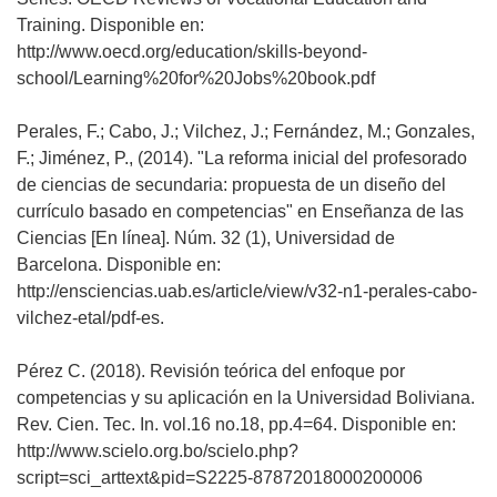
Training. Disponible en:
http://www.oecd.org/education/skills-beyond-
school/Learning%20for%20Jobs%20book.pdf
Perales, F.; Cabo, J.; Vilchez, J.; Fernández, M.; Gonzales,
F.; Jiménez, P., (2014). "La reforma inicial del profesorado
de ciencias de secundaria: propuesta de un diseño del
currículo basado en competencias" en Enseñanza de las
Ciencias [En línea]. Núm. 32 (1), Universidad de
Barcelona. Disponible en:
http://ensciencias.uab.es/article/view/v32-n1-perales-cabo-
vilchez-etal/pdf-es.
Pérez C. (2018). Revisión teórica del enfoque por
competencias y su aplicación en la Universidad Boliviana.
Rev. Cien. Tec. In. vol.16 no.18, pp.4=64. Disponible en:
http://www.scielo.org.bo/scielo.php?
script=sci_arttext&pid=S2225-87872018000200006