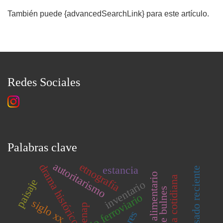
También puede {advancedSearchLink} para este artículo.
Redes Sociales
Palabras clave
autoritarismo
etnografía
drama histórico
estancia
pasado reciente
parimonio alimentario
vida cotidiana
paisaje
inventario
fuerte bulnes
patrimonio ferroviario
siglo xx
enap