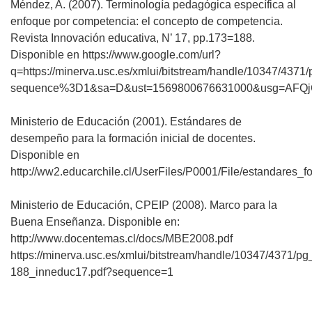
Méndez, A. (2007). Terminología pedagógica específica al
enfoque por competencia: el concepto de competencia.
Revista Innovación educativa, N’ 17, pp.173=188.
Disponible en https://www.google.com/url?
q=https://minerva.usc.es/xmlui/bitstream/handle/10347/437
sequence%3D1&sa=D&ust=1569800676631000&usg=AFQj
Ministerio de Educación (2001). Estándares de
desempeño para la formación inicial de docentes.
Disponible en
http://ww2.educarchile.cl/UserFiles/P0001/File/estandares_
Ministerio de Educación, CPEIP (2008). Marco para la
Buena Enseñanza. Disponible en:
http://www.docentemas.cl/docs/MBE2008.pdf
https://minerva.usc.es/xmlui/bitstream/handle/10347/4371/pg
188_inneduc17.pdf?sequence=1