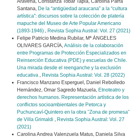
Aravena, Constanza Tobar Tapia, Carolina Parra
Santana,
De la “antigüedad araucana” a la “cultura
artística”: discursos sobre la colección de platería
mapuche del Museo de Arte Popular Americano
(1893-1946)
,
Revista Sophia Austral: Vol. 27 (2021)
Felipe Patricio Medina Rubilar, Mª ÁNGELES
OLIVARES GARCÍA,
Análisis de la colaboración
entre Programas de Protección Especializados en
Reinserción Educativa (PDE) y escuelas de Chile.
Una mirada desde el reenganche y la exclusión
educativa
,
Revista Sophia Austral: Vol. 28 (2022)
Francisco Manzano Esperguel, Daniel Rebolledo
Hernández, Omar Sagredo Mazuela,
Etnoteatro y
derechos humanos. Representación artística de los
conflictos socioambientales de Petorca y
Puchuncaví-Quintero en la obra "Zona de promesa"
de Villa Grimaldi
,
Revista Sophia Austral: Vol. 27
(2021)
Carolina Andrea Valenzuela Matus, Daniela Silva