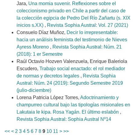
Jara,
Una momia suvenir. Reflexiones sobre el
coleccionismo privado en Chile a partir del caso de
la colección egipcia de Pedro Del Río Zañartu (s. XIX
inicios s.XX)
,
Revista Sophia Austral: Vol. 27 (2021)
Consuelo Díaz Muñoz,
Decir lo irrepresentable:
hacia un análisis feminista del testimonio de Nieves
Ayress Moreno
,
Revista Sophia Austral: Núm. 21
(2018): 1 er Semestre
Raúl Octavio Hozven Valenzuela, Enrique Baleriola
Escudero,
Trabajo social enactado: el rol mediador
de normas y decretos legales
,
Revista Sophia
Austral: Núm. 24 (2019): Segundo Semestre 2019
(julio-diciembre)
Lorena Patricia López Torres,
Adoctrinamiento y
champurreo cultural bajo las tipologías misionales en
Lakutaia le kipa. Rosa Yagán. El último eslabón
,
Revista Sophia Austral: Sophia Austral Nº14
<<
<
2
3
4
5
6
7
8
9
10
11
>
>>