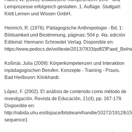
Lernprozesse erfolgreich gestalten. 1. Auflage. Stuttgart:
Klett Lernen und Wissen GmbH.
Heinrich, R. (1976). Pädagogische Anthropologie - Bd. 1:
Bildsamkeit und Bestimmung. páginas: 504 p. 4ta. edición
Editorial: Hermann Schroedel Verlag. Disponible en:
https://www.pedocs.de/volltexte/2013/7833/pdf/ZfPaed_Beihe
Košinár, Julia (2009): Körperkompetenzen und Interaktion
inpädagogischen Berufen. Konzepte - Training - Praxis.
Bad Heilbrunn: Klinkhardt.
López, F. (2002). El análisis de contenido como método de
investigación. Revista de Educación, 21(4), pp. 167-179.
Disponible en:
http://rabida.uhu.es/dspace/bitstream/handle/10272/1912/b1
sequence1