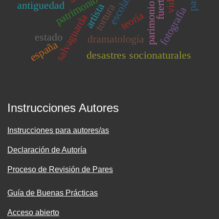
escolares
antiguedad
artista
tortura
fotografía
teoría
salvaguarda
estado
dramatología
españa
desastres socionaturales
Instrucciones Autores
Instrucciones para autores/as
Declaración de Autoría
Proceso de Revisión de Pares
Guía de Buenas Prácticas
Acceso abierto