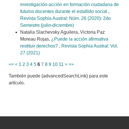
investigación-acción en formación ciudadana de
futuros docentes durante el estallido social
,
Revista Sophia Austral: Núm. 26 (2020): 2do
Semestre (julio-diciembre)
Natalia Slachevsky Aguilera, Victoria Paz
Moreau Rojas,
¿Puede la acción afirmativa
restituir derechos?
,
Revista Sophia Austral: Vol.
27 (2021)
<<
<
1
2
3
4
5
6
7
8
9
10
11
>
>>
También puede {advancedSearchLink} para este
artículo.