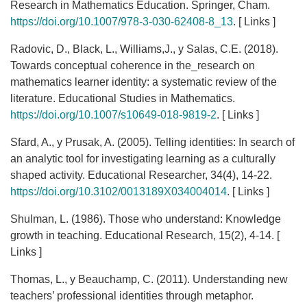
Research in Mathematics Education. Springer, Cham.
https://doi.org/10.1007/978-3-030-62408-8_13
. [ Links ]
Radovic, D., Black, L., Williams,J., y Salas, C.E. (2018).
Towards conceptual coherence in the_research on
mathematics learner identity: a systematic review of the
literature. Educational Studies in Mathematics.
https://doi.org/10.1007/s10649-018-9819-2
. [ Links ]
Sfard, A., y Prusak, A. (2005). Telling identities: In search of
an analytic tool for investigating learning as a culturally
shaped activity. Educational Researcher, 34(4), 14-22.
https://doi.org/10.3102/0013189X034004014
. [ Links ]
Shulman, L. (1986). Those who understand: Knowledge
growth in teaching. Educational Research, 15(2), 4-14. [
Links ]
Thomas, L., y Beauchamp, C. (2011). Understanding new
teachers’ professional identities through metaphor.