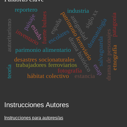
reportero
industria
siglo xx
patrimonio ferroviario
fuerte bulnes
patagonia
paisaje
antiguedad
dramatología
españa
autoritarismo
estado
escolares
inventario
drama de personajes
drama histórico
salvaguarda
etnografía
parimonio alimentario
desastres socionaturales
trabajadores ferroviarios
enap
teoría
fotografía
hábitat colectivo
estancia
Instrucciones Autores
Instrucciones para autores/as