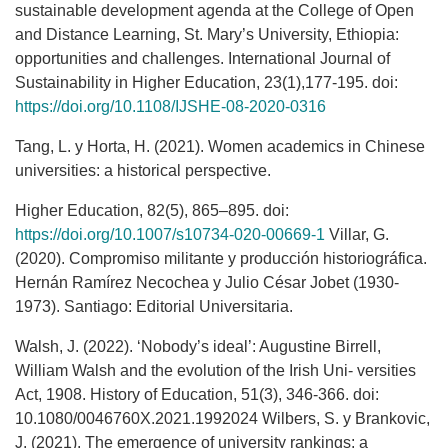
sustainable development agenda at the College of Open
and Distance Learning, St. Mary’s University, Ethiopia:
opportunities and challenges. International Journal of
Sustainability in Higher Education, 23(1),177-195. doi:
https://doi.org/10.1108/IJSHE-08-2020-0316
Tang, L. y Horta, H. (2021). Women academics in Chinese
universities: a historical perspective.
Higher Education, 82(5), 865–895. doi:
https://doi.org/10.1007/s10734-020-00669-1
Villar, G.
(2020). Compromiso militante y producción historiográfica.
Hernán Ramírez Necochea y Julio César Jobet (1930-
1973). Santiago: Editorial Universitaria.
Walsh, J. (2022). ‘Nobody’s ideal’: Augustine Birrell,
William Walsh and the evolution of the Irish Uni- versities
Act, 1908. History of Education, 51(3), 346-366. doi:
10.1080/0046760X.2021.1992024 Wilbers, S. y Brankovic,
J. (2021). The emergence of university rankings: a