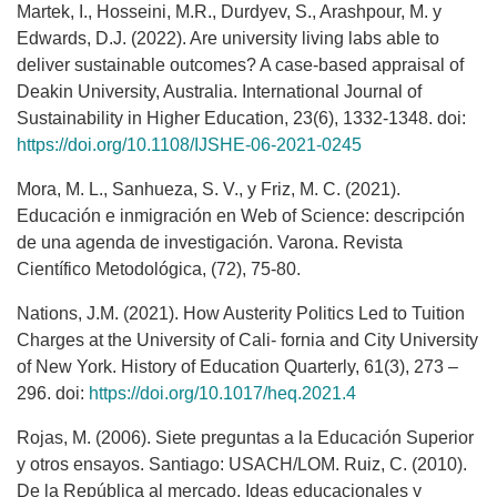
Martek, I., Hosseini, M.R., Durdyev, S., Arashpour, M. y
Edwards, D.J. (2022). Are university living labs able to
deliver sustainable outcomes? A case-based appraisal of
Deakin University, Australia. International Journal of
Sustainability in Higher Education, 23(6), 1332-1348. doi:
https://doi.org/10.1108/IJSHE-06-2021-0245
Mora, M. L., Sanhueza, S. V., y Friz, M. C. (2021).
Educación e inmigración en Web of Science: descripción
de una agenda de investigación. Varona. Revista
Científico Metodológica, (72), 75-80.
Nations, J.M. (2021). How Austerity Politics Led to Tuition
Charges at the University of Cali- fornia and City University
of New York. History of Education Quarterly, 61(3), 273 –
296. doi:
https://doi.org/10.1017/heq.2021.4
Rojas, M. (2006). Siete preguntas a la Educación Superior
y otros ensayos. Santiago: USACH/LOM. Ruiz, C. (2010).
De la República al mercado. Ideas educacionales y