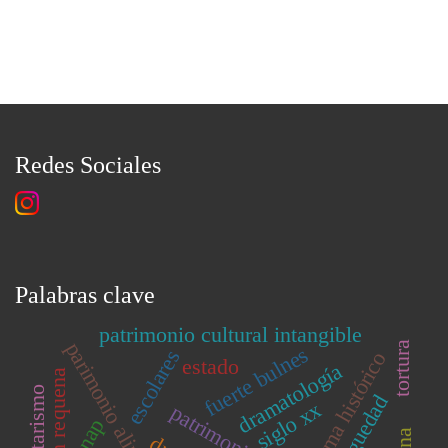
Redes Sociales
Palabras clave
patrimonio cultural intangible
parimonio alimentario
tortura
fuerte bulnes
escolares
drama histórico
estado
dramatología
autoritarismo
antiguedad
siglo xx
enap