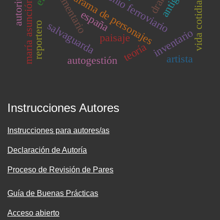
maría asunción requena
patrimonio ferroviario
vida cotidiana
drama de personajes
españa
salvaguarda
reportero
inventario
paisaje
teoría
artista
autogestión
Instrucciones Autores
Instrucciones para autores/as
Declaración de Autoría
Proceso de Revisión de Pares
Guía de Buenas Prácticas
Acceso abierto