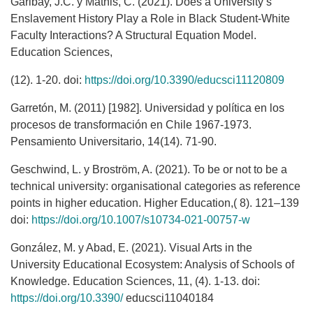
Garibay, J.C. y Mathis, C. (2021). Does a University’s
Enslavement History Play a Role in Black Student-White
Faculty Interactions? A Structural Equation Model.
Education Sciences,
(12). 1-20. doi:
https://doi.org/10.3390/educsci11120809
Garretón, M. (2011) [1982]. Universidad y política en los
procesos de transformación en Chile 1967-1973.
Pensamiento Universitario, 14(14). 71-90.
Geschwind, L. y Broström, A. (2021). To be or not to be a
technical university: organisational categories as reference
points in higher education. Higher Education,( 8). 121–139
doi:
https://doi.org/10.1007/s10734-021-00757-w
González, M. y Abad, E. (2021). Visual Arts in the
University Educational Ecosystem: Analysis of Schools of
Knowledge. Education Sciences, 11, (4). 1-13. doi:
https://doi.org/10.3390/
educsci11040184