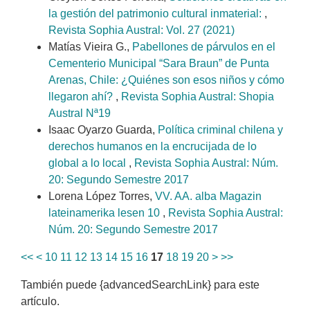
la gestión del patrimonio cultural inmaterial:
,
Revista Sophia Austral: Vol. 27 (2021)
Matías Vieira G.,
Pabellones de párvulos en el
Cementerio Municipal “Sara Braun” de Punta
Arenas, Chile: ¿Quiénes son esos niños y cómo
llegaron ahí?
,
Revista Sophia Austral: Shopia
Austral Nª19
Isaac Oyarzo Guarda,
Política criminal chilena y
derechos humanos en la encrucijada de lo
global a lo local
,
Revista Sophia Austral: Núm.
20: Segundo Semestre 2017
Lorena López Torres,
VV. AA. alba Magazin
lateinamerika lesen 10
,
Revista Sophia Austral:
Núm. 20: Segundo Semestre 2017
<<
<
10
11
12
13
14
15
16
17
18
19
20
>
>>
También puede {advancedSearchLink} para este
artículo.