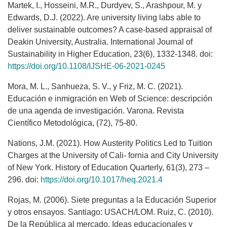
Martek, I., Hosseini, M.R., Durdyev, S., Arashpour, M. y
Edwards, D.J. (2022). Are university living labs able to
deliver sustainable outcomes? A case-based appraisal of
Deakin University, Australia. International Journal of
Sustainability in Higher Education, 23(6), 1332-1348. doi:
https://doi.org/10.1108/IJSHE-06-2021-0245
Mora, M. L., Sanhueza, S. V., y Friz, M. C. (2021).
Educación e inmigración en Web of Science: descripción
de una agenda de investigación. Varona. Revista
Científico Metodológica, (72), 75-80.
Nations, J.M. (2021). How Austerity Politics Led to Tuition
Charges at the University of Cali- fornia and City University
of New York. History of Education Quarterly, 61(3), 273 –
296. doi:
https://doi.org/10.1017/heq.2021.4
Rojas, M. (2006). Siete preguntas a la Educación Superior
y otros ensayos. Santiago: USACH/LOM. Ruiz, C. (2010).
De la República al mercado. Ideas educacionales y