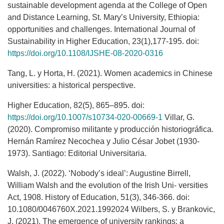
sustainable development agenda at the College of Open
and Distance Learning, St. Mary’s University, Ethiopia:
opportunities and challenges. International Journal of
Sustainability in Higher Education, 23(1),177-195. doi:
https://doi.org/10.1108/IJSHE-08-2020-0316
Tang, L. y Horta, H. (2021). Women academics in Chinese
universities: a historical perspective.
Higher Education, 82(5), 865–895. doi:
https://doi.org/10.1007/s10734-020-00669-1
Villar, G.
(2020). Compromiso militante y producción historiográfica.
Hernán Ramírez Necochea y Julio César Jobet (1930-
1973). Santiago: Editorial Universitaria.
Walsh, J. (2022). ‘Nobody’s ideal’: Augustine Birrell,
William Walsh and the evolution of the Irish Uni- versities
Act, 1908. History of Education, 51(3), 346-366. doi:
10.1080/0046760X.2021.1992024 Wilbers, S. y Brankovic,
J. (2021). The emergence of university rankings: a