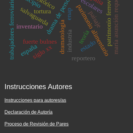
drama de personajes
patrimonio ferroviario
maría asunción requena
trabajadores ferroviarios
escolares
parimonio alimentario
salvaguarda
tortura
enap
paisaje
dramatología
inventario
teoría
industria
fuerte bulnes
estado
españa
siglo xx
reportero
Instrucciones Autores
Instrucciones para autores/as
Declaración de Autoría
Proceso de Revisión de Pares