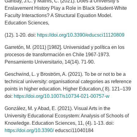
Garibay, J.C. y Mathis, C. (2021). Does a University’s
Enslavement History Play a Role in Black Student-White
Faculty Interactions? A Structural Equation Model.
Education Sciences,
(12). 1-20. doi:
https://doi.org/10.3390/educsci11120809
Garretón, M. (2011) [1982]. Universidad y política en los
procesos de transformación en Chile 1967-1973.
Pensamiento Universitario, 14(14). 71-90.
Geschwind, L. y Broström, A. (2021). To be or not to be a
technical university: organisational categories as reference
points in higher education. Higher Education,( 8). 121–139
doi:
https://doi.org/10.1007/s10734-021-00757-w
González, M. y Abad, E. (2021). Visual Arts in the
University Educational Ecosystem: Analysis of Schools of
Knowledge. Education Sciences, 11, (4). 1-13. doi:
https://doi.org/10.3390/
educsci11040184