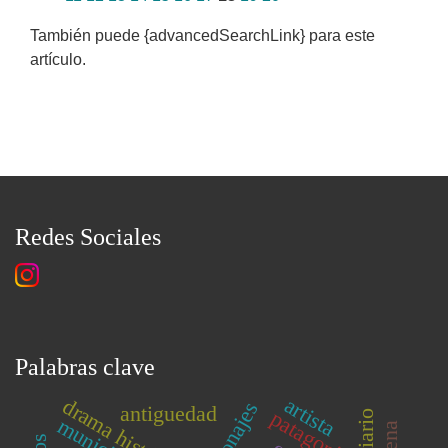
También puede {advancedSearchLink} para este
artículo.
Redes Sociales
Palabras clave
artista
drama histórico
antiguedad
patagonia
municipio