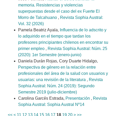
memoria. Resistencias y violencias
superpuestas desde el caso del ex Fuerte El
Morro de Talcahuano
,
Revista Sophia Austral:
Vol. 32 (2026)
Pamela Beatriz Ayala,
Influencia de lo adscrito y
lo adquirido en el tiempo que tardan los
profesores principiantes chilenos en encontrar su
primer empleo
,
Revista Sophia Austral: Núm. 25
(2020): 1er Semestre (enero-junio)
Daniela Durán Rojas, Cory Duarte Hidalgo,
Perspectiva de género en la relación entre
profesionales del área de la salud con usuarios y
usuarias: una revisión de la literatura
,
Revista
Sophia Austral: Núm. 24 (2019): Segundo
Semestre 2019 (julio-diciembre)
Carolina Garcés Estrada,
Presentación
,
Revista
Sophia Austral: Sophia Austral Nº14
<<
<
11
12
13
14
15
16
17
18
19
20
>
>>