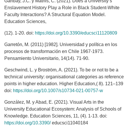
Garibay, J.C. y Mathis, C. (2021). Does a University’s
Enslavement History Play a Role in Black Student-White
Faculty Interactions? A Structural Equation Model.
Education Sciences,
(12). 1-20. doi:
https://doi.org/10.3390/educsci11120809
Garretón, M. (2011) [1982]. Universidad y política en los
procesos de transformación en Chile 1967-1973.
Pensamiento Universitario, 14(14). 71-90.
Geschwind, L. y Broström, A. (2021). To be or not to be a
technical university: organisational categories as reference
points in higher education. Higher Education,( 8). 121–139
doi:
https://doi.org/10.1007/s10734-021-00757-w
González, M. y Abad, E. (2021). Visual Arts in the
University Educational Ecosystem: Analysis of Schools of
Knowledge. Education Sciences, 11, (4). 1-13. doi:
https://doi.org/10.3390/
educsci11040184