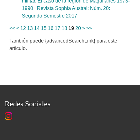
militar. El caso de la región de Magallanes 1973-
1990
,
Revista Sophia Austral: Núm. 20:
Segundo Semestre 2017
<<
<
12
13
14
15
16
17
18
19
20
>
>>
También puede {advancedSearchLink} para este
artículo.
Redes Sociales