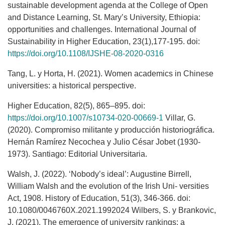
sustainable development agenda at the College of Open
and Distance Learning, St. Mary’s University, Ethiopia:
opportunities and challenges. International Journal of
Sustainability in Higher Education, 23(1),177-195. doi:
https://doi.org/10.1108/IJSHE-08-2020-0316
Tang, L. y Horta, H. (2021). Women academics in Chinese
universities: a historical perspective.
Higher Education, 82(5), 865–895. doi:
https://doi.org/10.1007/s10734-020-00669-1
Villar, G.
(2020). Compromiso militante y producción historiográfica.
Hernán Ramírez Necochea y Julio César Jobet (1930-
1973). Santiago: Editorial Universitaria.
Walsh, J. (2022). ‘Nobody’s ideal’: Augustine Birrell,
William Walsh and the evolution of the Irish Uni- versities
Act, 1908. History of Education, 51(3), 346-366. doi:
10.1080/0046760X.2021.1992024 Wilbers, S. y Brankovic,
J. (2021). The emergence of university rankings: a