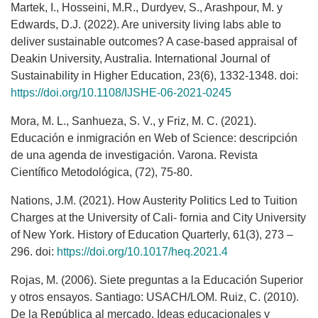
Martek, I., Hosseini, M.R., Durdyev, S., Arashpour, M. y
Edwards, D.J. (2022). Are university living labs able to
deliver sustainable outcomes? A case-based appraisal of
Deakin University, Australia. International Journal of
Sustainability in Higher Education, 23(6), 1332-1348. doi:
https://doi.org/10.1108/IJSHE-06-2021-0245
Mora, M. L., Sanhueza, S. V., y Friz, M. C. (2021).
Educación e inmigración en Web of Science: descripción
de una agenda de investigación. Varona. Revista
Científico Metodológica, (72), 75-80.
Nations, J.M. (2021). How Austerity Politics Led to Tuition
Charges at the University of Cali- fornia and City University
of New York. History of Education Quarterly, 61(3), 273 –
296. doi:
https://doi.org/10.1017/heq.2021.4
Rojas, M. (2006). Siete preguntas a la Educación Superior
y otros ensayos. Santiago: USACH/LOM. Ruiz, C. (2010).
De la República al mercado. Ideas educacionales y