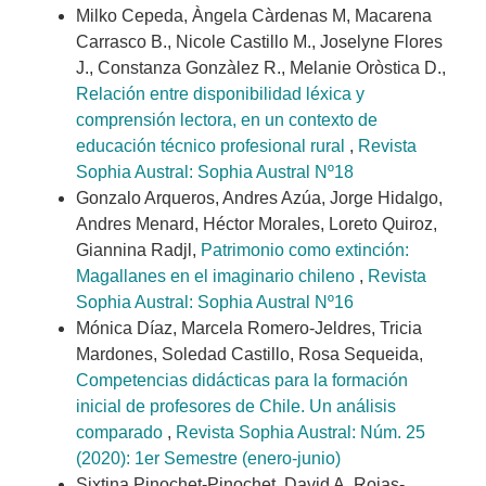
Milko Cepeda, Àngela Càrdenas M, Macarena
Carrasco B., Nicole Castillo M., Joselyne Flores
J., Constanza Gonzàlez R., Melanie Oròstica D.,
Relación entre disponibilidad léxica y
comprensión lectora, en un contexto de
educación técnico profesional rural
,
Revista
Sophia Austral: Sophia Austral Nº18
Gonzalo Arqueros, Andres Azúa, Jorge Hidalgo,
Andres Menard, Héctor Morales, Loreto Quiroz,
Giannina Radjl,
Patrimonio como extinción:
Magallanes en el imaginario chileno
,
Revista
Sophia Austral: Sophia Austral Nº16
Mónica Díaz, Marcela Romero-Jeldres, Tricia
Mardones, Soledad Castillo, Rosa Sequeida,
Competencias didácticas para la formación
inicial de profesores de Chile. Un análisis
comparado
,
Revista Sophia Austral: Núm. 25
(2020): 1er Semestre (enero-junio)
Sixtina Pinochet-Pinochet, David A. Rojas-