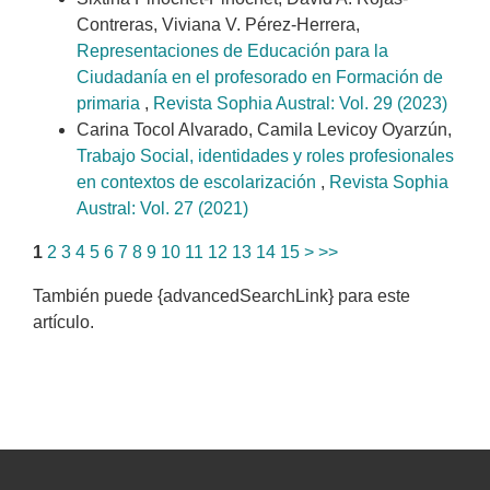
Contreras, Viviana V. Pérez-Herrera,
Representaciones de Educación para la
Ciudadanía en el profesorado en Formación de
primaria
,
Revista Sophia Austral: Vol. 29 (2023)
Carina Tocol Alvarado, Camila Levicoy Oyarzún,
Trabajo Social, identidades y roles profesionales
en contextos de escolarización
,
Revista Sophia
Austral: Vol. 27 (2021)
1
2
3
4
5
6
7
8
9
10
11
12
13
14
15
>
>>
También puede {advancedSearchLink} para este
artículo.