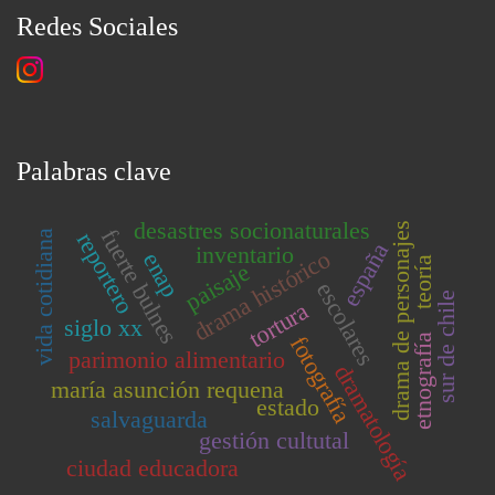
Redes Sociales
Palabras clave
desastres socionaturales
drama de personajes
fuerte bulnes
reportero
vida cotidiana
españa
inventario
drama histórico
enap
teoría
paisaje
escolares
sur de chile
tortura
siglo xx
etnografía
fotografía
parimonio alimentario
dramatología
maría asunción requena
estado
salvaguarda
gestión cultutal
ciudad educadora