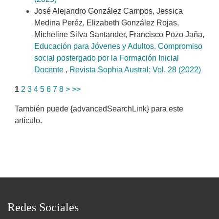
José Alejandro González Campos, Jessica
Medina Peréz, Elizabeth González Rojas,
Micheline Silva Santander, Francisco Pozo Jaña,
Educación para Jóvenes y Adultos. Compromiso
social postergado por la Formación Inicial
Docente
,
Revista Sophia Austral: Vol. 28 (2022)
1
2
3
4
5
6
7
8
>
>>
También puede {advancedSearchLink} para este
artículo.
Redes Sociales