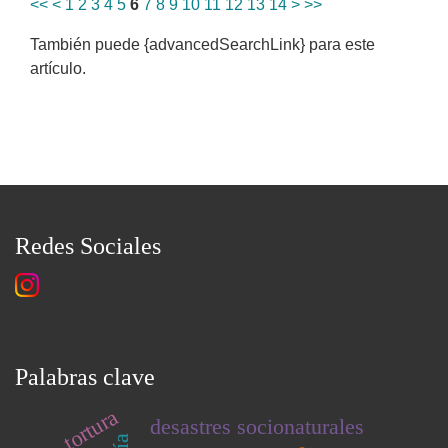
<<
<
1
2
3
4
5
6
7
8
9
10
11
12
13
14
>
>>
También puede {advancedSearchLink} para este
artículo.
Redes Sociales
Palabras clave
tortura
desastres socionaturales