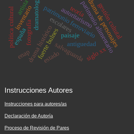
dramatología
drama de personajes
artista
parimonio alimentario
gestión cultutal
patrimonio ferroviario
inventario
teoría
autoritarismo
política cultural
escolares
fotografía
drama histórico
españa
fuerte bulnes
paisaje
antiguedad
salvaguarda
siglo xx
enap
estado
Instrucciones Autores
Instrucciones para autores/as
Declaración de Autoría
Proceso de Revisión de Pares