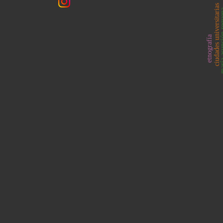
ciudades universitarias
maría asunc
etnografía