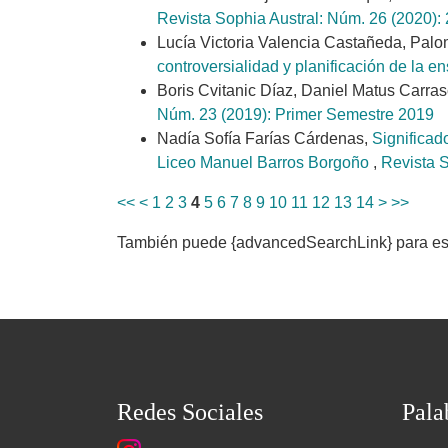
Revista Sophia Austral: Núm. 26 (2020): 
Lucía Victoria Valencia Castañeda, Pal
controversialidad y planificación de la
Boris Cvitanic Díaz, Daniel Matus Carra
Núm. 23 (2019): Primer Semestre 2019
Nadía Sofía Farías Cárdenas,
Significado
Liceo Manuel Barros Borgoño
,
Revista S
<<
<
1
2
3
4
5
6
7
8
9
10
11
12
13
14
>
>>
También puede {advancedSearchLink} para este
Redes Sociales
Pala