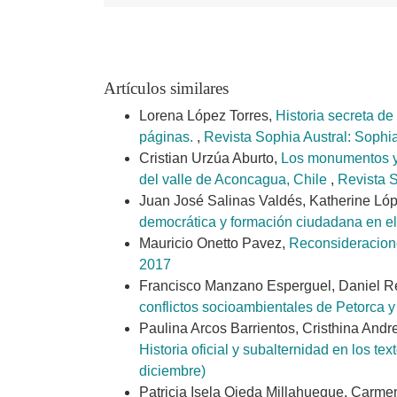
Artículos similares
Lorena López Torres,
Historia secreta d
páginas.
,
Revista Sophia Austral: Sophi
Cristian Urzúa Aburto,
Los monumentos y s
del valle de Aconcagua, Chile
,
Revista 
Juan José Salinas Valdés, Katherine Ló
democrática y formación ciudadana en el
Mauricio Onetto Pavez,
Reconsideracione
2017
Francisco Manzano Esperguel, Daniel 
conflictos socioambientales de Petorca 
Paulina Arcos Barrientos, Cristhina And
Historia oficial y subalternidad en los t
diciembre)
Patricia Isela Ojeda Millahueque, Carme