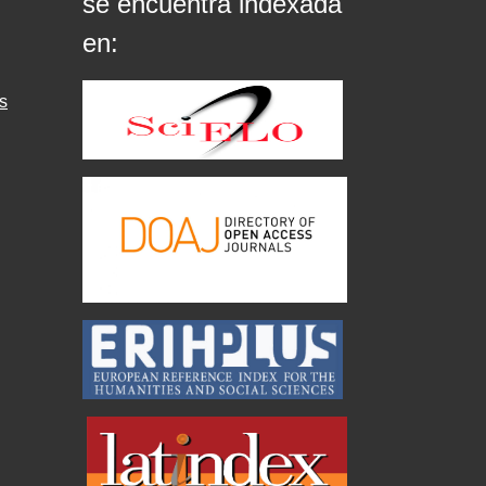
se encuentra indexada
en:
s