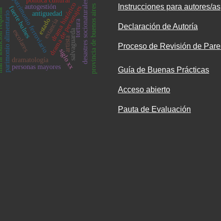
patrimonio ferroviario
política cultural
desastres socionaturales
drama histórico
Instrucciones para autores/as
autogestión
provincia de buenos aires
drama de personajes
fuerte bulnes
ión requena
antiguedad
parimonio alimentario
estancia
estado
tortura
Declaración de Autoría
salvaguarda
escolares
artista
Proceso de Revisión de Pare
siglo xx
dramatología
personas mayores
Guía de Buenas Prácticas
Acceso abierto
Pauta de Evaluación