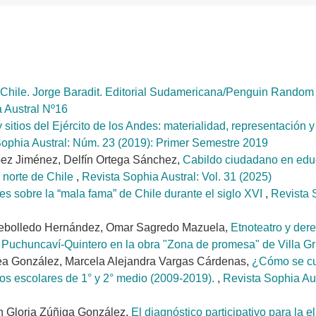
e Chile. Jorge Baradit. Editorial Sudamericana/Penguin Random
a Austral Nº16
itios del Ejército de los Andes: materialidad, representación y 
Sophia Austral: Núm. 23 (2019): Primer Semestre 2019
pez Jiménez, Delfín Ortega Sánchez,
Cabildo ciudadano en edu
 norte de Chile
,
Revista Sophia Austral: Vol. 31 (2025)
s sobre la “mala fama” de Chile durante el siglo XVI
,
Revista 
Rebolledo Hernández, Omar Sagredo Mazuela,
Etnoteatro y der
y Puchuncaví-Quintero en la obra "Zona de promesa" de Villa G
rea González, Marcela Alejandra Vargas Cárdenas,
¿Cómo se cue
extos escolares de 1° y 2° medio (2009-2019).
,
Revista Sophia Aus
n Gloria Zúñiga González,
El diagnóstico participativo para la