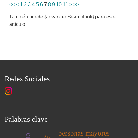
<<
<
1
2
3
4
5
6
7
8
9
10
11
>
>>
También puede {advancedSearchLink} para este
artículo.
Redes Sociales
Palabras clave
personas mayores