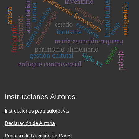
patrimonio ferroviario
autoritarismo
inventario
fuerte bulnes
autogestión
tortura
antiguedad
drama histórico
artista
dramatología
salvaguarda
escolares
enap
estado
fotografía
industria
maría asunción requena
españa
parimonio alimentario
siglo xx
paisaje
gestión cultutal
enfoque controversial
Instrucciones Autores
Instrucciones para autores/as
Declaración de Autoría
Proceso de Revisión de Pares