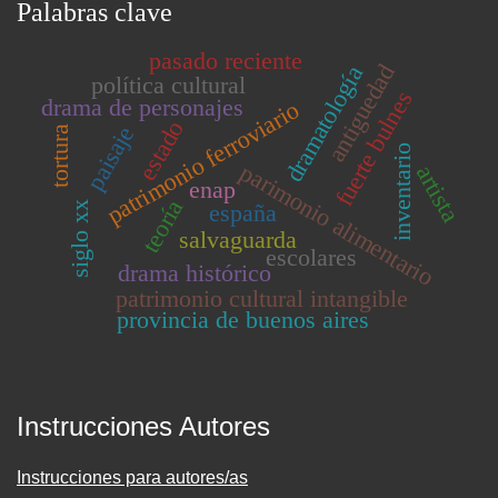
Palabras clave
pasado reciente
antiguedad
dramatología
política cultural
fuerte bulnes
drama de personajes
patrimonio ferroviario
estado
paisaje
tortura
inventario
parimonio alimentario
artista
enap
teoría
siglo xx
españa
salvaguarda
escolares
drama histórico
patrimonio cultural intangible
provincia de buenos aires
Instrucciones Autores
Instrucciones para autores/as