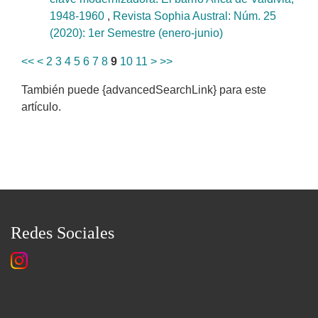
1948-1960
,
Revista Sophia Austral: Núm. 25
(2020): 1er Semestre (enero-junio)
<<
<
2
3
4
5
6
7
8
9
10
11
>
>>
También puede {advancedSearchLink} para este
artículo.
Redes Sociales