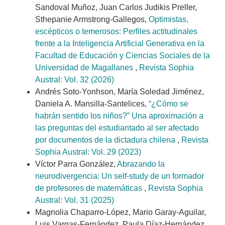
Sandoval Muñoz, Juan Carlos Judikis Preller,
Sthepanie Armstrong-Gallegos,
Optimistas,
escépticos o temerosos: Perfiles actitudinales
frente a la Inteligencia Artificial Generativa en la
Facultad de Educación y Ciencias Sociales de la
Universidad de Magallanes
,
Revista Sophia
Austral: Vol. 32 (2026)
Andrés Soto-Yonhson, María Soledad Jiménez,
Daniela A. Mansilla-Santelices,
“¿Cómo se
habrán sentido los niños?” Una aproximación a
las preguntas del estudiantado al ser afectado
por documentos de la dictadura chilena
,
Revista
Sophia Austral: Vol. 29 (2023)
Víctor Parra González,
Abrazando la
neurodivergencia: Un self-study de un formador
de profesores de matemáticas
,
Revista Sophia
Austral: Vol. 31 (2025)
Magnolia Chaparro-López, Mario Garay-Aguilar,
Luis Vargas-Fernández, Paula Díaz-Hernández,