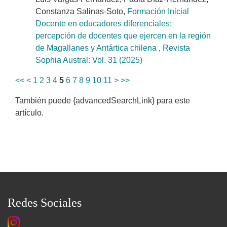
Constanza Salinas-Soto,
Formación Inicial
Docente en educadores diferenciales:
percepción de docentes que ejercen en la región
de Magallanes y Antártica chilena
,
Revista
Sophia Austral: Vol. 31 (2025)
<<
<
1
2
3
4
5
6
7
8
9
10
11
>
>>
También puede {advancedSearchLink} para este
artículo.
Redes Sociales