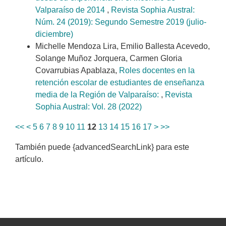
Valparaíso de 2014
,
Revista Sophia Austral:
Núm. 24 (2019): Segundo Semestre 2019 (julio-
diciembre)
Michelle Mendoza Lira, Emilio Ballesta Acevedo,
Solange Muñoz Jorquera, Carmen Gloria
Covarrubias Apablaza,
Roles docentes en la
retención escolar de estudiantes de enseñanza
media de la Región de Valparaíso:
,
Revista
Sophia Austral: Vol. 28 (2022)
<<
<
5
6
7
8
9
10
11
12
13
14
15
16
17
>
>>
También puede {advancedSearchLink} para este
artículo.